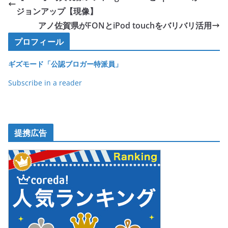
b
ジョンアップ【現像】
o
アノ佐賀県がFONとiPod touchをバリバリ活用
o
プロフィール
k
ギズモード「公認ブロガー特派員」
Subscribe in a reader
提携広告