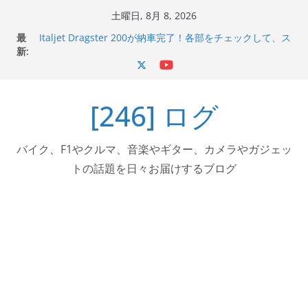
コ
土曜日, 8月 8, 2026
ン
最
Italjet Dragster 200が納車完了！各部をチェックして、ス
テ
新:
マホホルダー付けて、ガラスコーティング行って来た
Jeff Beck 逝去
ン
Ken Block 逝去
ツ
岩手県奥州市へのふるさと納税で KGR HARMONY 南部鉄
[246] ログ
へ
器エフェクターが返礼品でもらえる！
Italjet Dragster 200のフロントISSサスの動きが判ったら
ス
コーナリングが楽しくなった
キ
バイク、F1やクルマ、音楽やギター、カメラやガジェッ
ッ
トの話題を日々お届けするブログ
プ