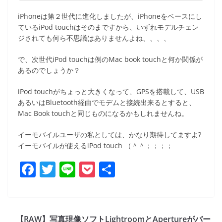
iPhoneは第２世代に進化しましたが、iPhoneをベースにし
ているiPod touchはそのまですから、いずれモデルチェン
ジされても何ら不思議はありませんよね、、、、
で、次世代iPod touchは例のMac book touchと何か関係が
あるのでしょうか？
iPod touchがちょっと大きくなって、GPSを搭載して、USB
あるいはBluetooth経由でモデムと接続出来るとすると、
Mac Book touchと同じものになるかもしれませんね。
イーモバイルユーザの私としては、かなり期待してますよ?
イーモバイルが使えるiPod touch （＾＾；；；；
F
T
Li
P
共
a
w
n
o
有
c
itt
e
ck
e
er
et
【RAW】写真現像ソフトLightroomとApertureがバー