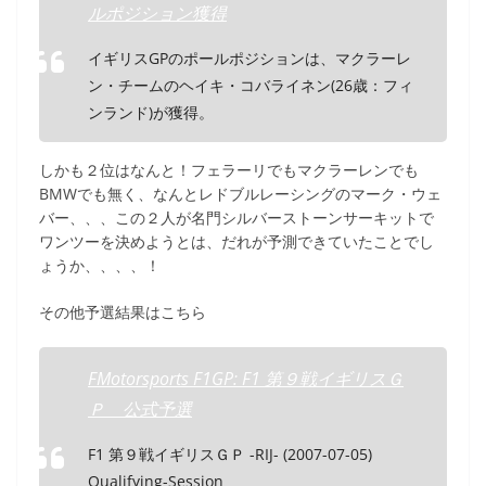
ルポジション獲得
イギリスGPのポールポジションは、マクラーレ
ン・チームのヘイキ・コバライネン(26歳：フィ
ンランド)が獲得。
しかも２位はなんと！フェラーリでもマクラーレンでも
BMWでも無く、なんとレドブルレーシングのマーク・ウェ
バー、、、この２人が名門シルバーストーンサーキットで
ワンツーを決めようとは、だれが予測できていたことでし
ょうか、、、、！
その他予選結果はこちら
FMotorsports F1GP: F1 第９戦イギリスＧ
Ｐ 公式予選
F1 第９戦イギリスＧＰ -RIJ- (2007-07-05)
Qualifying-Session