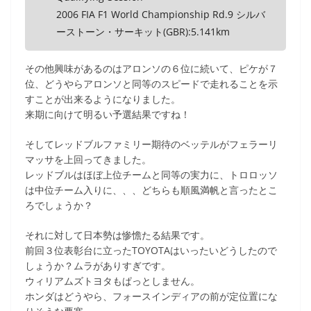
2006 FIA F1 World Championship Rd.9 シルバ
ーストーン・サーキット(GBR):5.141km
その他興味があるのはアロンソの６位に続いて、ピケが７
位、どうやらアロンソと同等のスピードで走れることを示
すことが出来るようになりました。
来期に向けて明るい予選結果ですね！
そしてレッドブルファミリー期待のベッテルがフェラーリ
マッサを上回ってきました。
レッドブルはほぼ上位チームと同等の実力に、トロロッソ
は中位チーム入りに、、、どちらも順風満帆と言ったとこ
ろでしょうか？
それに対して日本勢は惨憺たる結果です。
前回３位表彰台に立ったTOYOTAはいったいどうしたので
しょうか？ムラがありすぎです。
ウィリアムズトヨタもぱっとしません。
ホンダはどうやら、フォースインディアの前が定位置にな