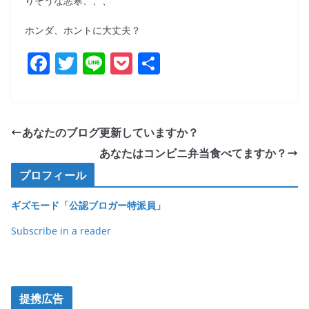
りそうな悪寒、、、
ホンダ、ホントに大丈夫？
F
T
Li
P
共
a
w
n
o
有
c
itt
e
ck
e
er
et
あなたのブログ更新していますか？
b
あなたはコンビニ弁当食べてますか？
o
プロフィール
o
ギズモード「公認ブロガー特派員」
k
Subscribe in a reader
提携広告