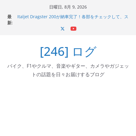
コ
日曜日, 8月 9, 2026
ン
最
Italjet Dragster 200が納車完了！各部をチェックして、ス
テ
新:
マホホルダー付けて、ガラスコーティング行って来た
Jeff Beck 逝去
ン
Ken Block 逝去
ツ
岩手県奥州市へのふるさと納税で KGR HARMONY 南部鉄
[246] ログ
へ
器エフェクターが返礼品でもらえる！
Italjet Dragster 200のフロントISSサスの動きが判ったら
ス
コーナリングが楽しくなった
キ
バイク、F1やクルマ、音楽やギター、カメラやガジェッ
ッ
トの話題を日々お届けするブログ
プ