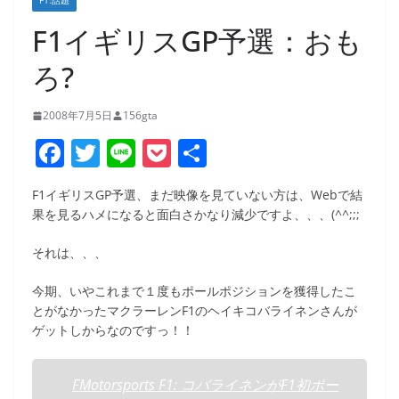
F1:話題
F1イギリスGP予選：おも
ろ?
2008年7月5日
156gta
F
T
Li
P
共
a
w
n
o
有
F1イギリスGP予選、まだ映像を見ていない方は、Webで結
c
itt
e
ck
果を見るハメになると面白さかなり減少ですよ、、、(^^;;;
e
er
et
それは、、、
b
o
今期、いやこれまで１度もポールポジションを獲得したこ
とがなかったマクラーレンF1のヘイキコバライネンさんが
o
ゲットしからなのですっ！！
k
FMotorsports F1: コバライネンがF1初ポー