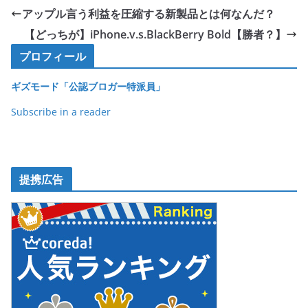
e
er
et
アップル言う利益を圧縮する新製品とは何なんだ？
b
【どっちが】iPhone.v.s.BlackBerry Bold【勝者？】
o
プロフィール
o
ギズモード「公認ブロガー特派員」
k
Subscribe in a reader
提携広告