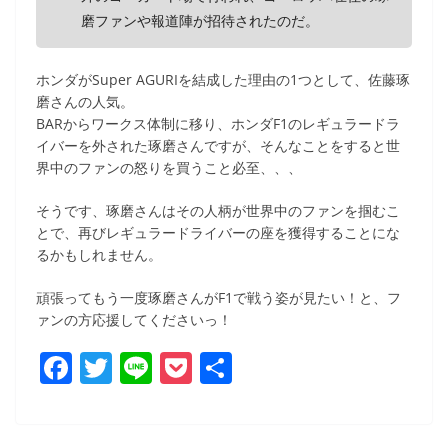
磨ファンや報道陣が招待されたのだ。
ホンダがSuper AGURIを結成した理由の1つとして、佐藤琢
磨さんの人気。
BARからワークス体制に移り、ホンダF1のレギュラードラ
イバーを外された琢磨さんですが、そんなことをすると世
界中のファンの怒りを買うこと必至、、、
そうです、琢磨さんはその人柄が世界中のファンを掴むこ
とで、再びレギュラードライバーの座を獲得することにな
るかもしれません。
頑張ってもう一度琢磨さんがF1で戦う姿が見たい！と、フ
ァンの方応援してくださいっ！
F
T
Li
P
共
a
w
n
o
有
c
itt
e
ck