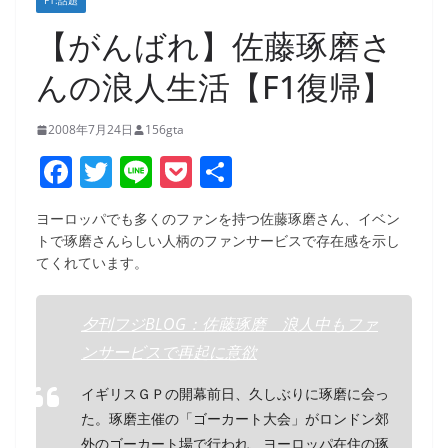
F1:話題
【がんばれ】佐藤琢磨さ
んの浪人生活【F1復帰】
2008年7月24日
156gta
F
T
Li
P
共
a
w
n
o
有
ヨーロッパでも多くのファンを持つ佐藤琢磨さん、イベン
c
itt
e
ck
トで琢磨さんらしい人柄のファンサービスで存在感を示し
e
er
et
てくれています。
b
o
夕刊フジBLOG：佐藤琢磨 浪人中もファ
ンサービスで再起に意欲
o
k
イギリスＧＰの開幕前日、久しぶりに琢磨に会っ
た。琢磨主催の「ゴーカート大会」がロンドン郊
外のゴーカート場で行われ、ヨーロッパ在住の琢