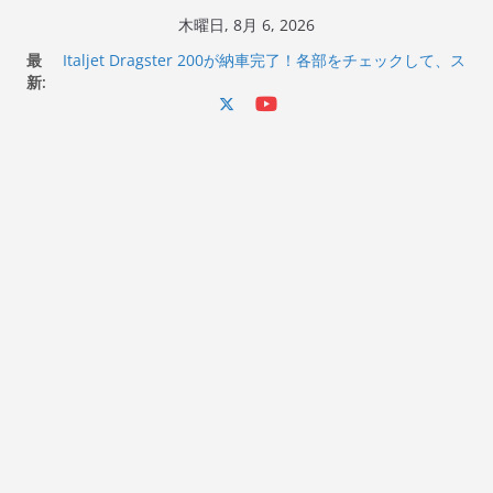
コ
木曜日, 8月 6, 2026
ン
最
Italjet Dragster 200が納車完了！各部をチェックして、ス
テ
新:
マホホルダー付けて、ガラスコーティング行って来た
Jeff Beck 逝去
ン
Ken Block 逝去
ツ
岩手県奥州市へのふるさと納税で KGR HARMONY 南部鉄
へ
器エフェクターが返礼品でもらえる！
Italjet Dragster 200のフロントISSサスの動きが判ったら
ス
コーナリングが楽しくなった
キ
ッ
プ