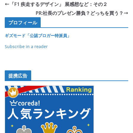
e
er
et
「F1 疾走するデザイン」 展感想など：その２
b
PR:社長のプレゼン勝負？どっちを買う？
o
プロフィール
o
ギズモード「公認ブロガー特派員」
k
Subscribe in a reader
提携広告