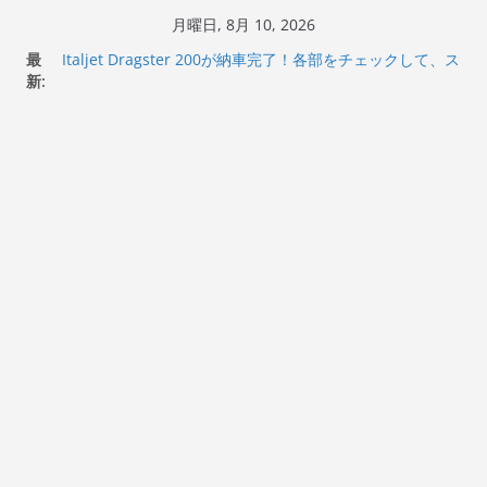
コ
月曜日, 8月 10, 2026
ン
最
Italjet Dragster 200が納車完了！各部をチェックして、ス
テ
新:
マホホルダー付けて、ガラスコーティング行って来た
Jeff Beck 逝去
ン
Ken Block 逝去
ツ
岩手県奥州市へのふるさと納税で KGR HARMONY 南部鉄
へ
器エフェクターが返礼品でもらえる！
Italjet Dragster 200のフロントISSサスの動きが判ったら
ス
コーナリングが楽しくなった
キ
ッ
プ