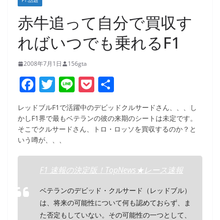
F1:話題
赤牛追って自分で買収す
ればいつでも乗れるF1
2008年7月1日
156gta
F
T
Li
P
共
a
w
n
o
有
レッドブルF1で活躍中のデビッドクルサードさん、、、し
c
itt
e
ck
かしF1界で最もベテランの彼の来期のシートは未定です。
e
er
et
そこでクルサードさん、トロ・ロッソを買収するのか？と
いう噂が、、、
b
o
F1 速報の決定版！TopNews★レース速報
o
k
ベテランのデビッド・クルサード（レッドブル）
は、将来の可能性について何も認めておらず、ま
た否定もしていない。その可能性の一つとして、