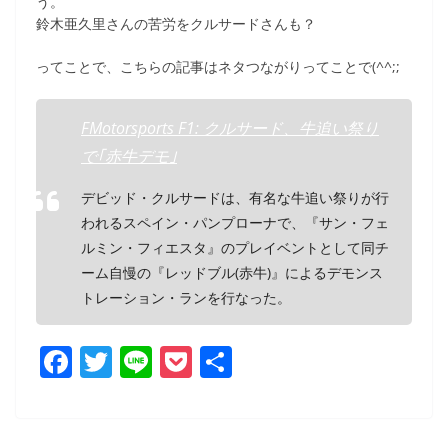
う。
鈴木亜久里さんの苦労をクルサードさんも？
ってことで、こちらの記事はネタつながりってことで(^^;;
FMotorsports F1: クルサード、牛追い祭り
で｢赤牛デモ｣
デビッド・クルサードは、有名な牛追い祭りが行
われるスペイン・パンプローナで、『サン・フェ
ルミン・フィエスタ』のプレイベントとして同チ
ーム自慢の『レッドブル(赤牛)』によるデモンス
トレーション・ランを行なった。
F
T
Li
P
共
a
w
n
o
有
c
itt
e
ck