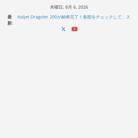
コ
木曜日, 8月 6, 2026
ン
最
Italjet Dragster 200が納車完了！各部をチェックして、ス
テ
新:
マホホルダー付けて、ガラスコーティング行って来た
Jeff Beck 逝去
ン
Ken Block 逝去
ツ
岩手県奥州市へのふるさと納税で KGR HARMONY 南部鉄
へ
器エフェクターが返礼品でもらえる！
Italjet Dragster 200のフロントISSサスの動きが判ったら
ス
コーナリングが楽しくなった
キ
ッ
プ