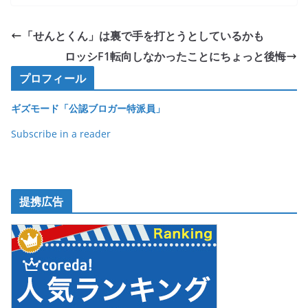
c
itt
e
ck
e
er
et
「せんとくん」は裏で手を打とうとしているかも
b
ロッシF1転向しなかったことにちょっと後悔
o
プロフィール
o
ギズモード「公認ブロガー特派員」
k
Subscribe in a reader
提携広告