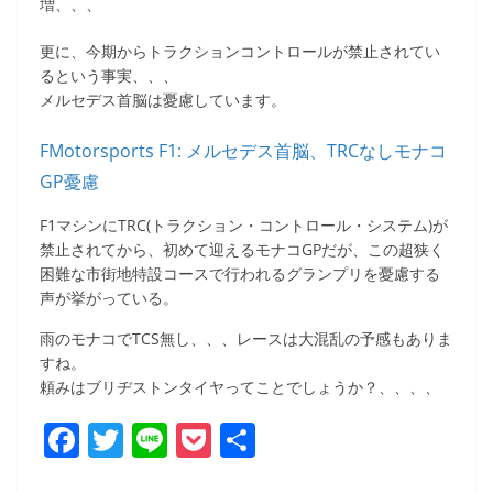
増、、、
更に、今期からトラクションコントロールが禁止されてい
るという事実、、、
メルセデス首脳は憂慮しています。
FMotorsports F1: メルセデス首脳、TRCなしモナコ
GP憂慮
F1マシンにTRC(トラクション・コントロール・システム)が
禁止されてから、初めて迎えるモナコGPだが、この超狭く
困難な市街地特設コースで行われるグランプリを憂慮する
声が挙がっている。
雨のモナコでTCS無し、、、レースは大混乱の予感もありま
すね。
頼みはブリヂストンタイヤってことでしょうか？、、、、
F
T
Li
P
共
a
w
n
o
有