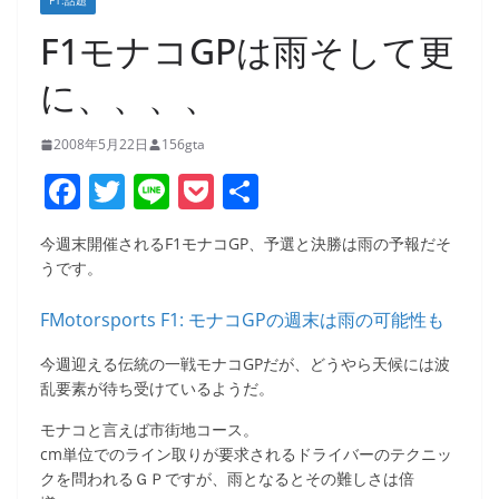
F1:話題
F1モナコGPは雨そして更
に、、、、
2008年5月22日
156gta
F
T
Li
P
共
a
w
n
o
有
今週末開催されるF1モナコGP、予選と決勝は雨の予報だそ
c
itt
e
ck
うです。
e
er
et
FMotorsports F1: モナコGPの週末は雨の可能性も
b
o
今週迎える伝統の一戦モナコGPだが、どうやら天候には波
乱要素が待ち受けているようだ。
o
k
モナコと言えば市街地コース。
cm単位でのライン取りが要求されるドライバーのテクニッ
クを問われるＧＰですが、雨となるとその難しさは倍