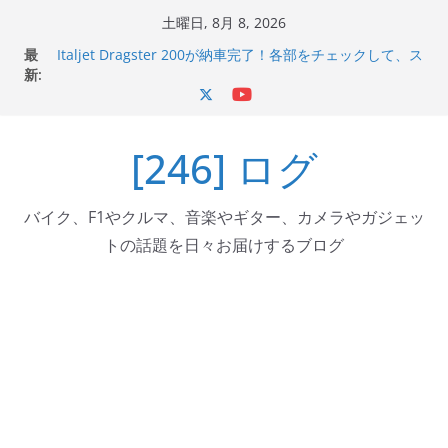
コ
土曜日, 8月 8, 2026
ン
最
Italjet Dragster 200が納車完了！各部をチェックして、ス
テ
新:
マホホルダー付けて、ガラスコーティング行って来た
Jeff Beck 逝去
ン
Ken Block 逝去
ツ
岩手県奥州市へのふるさと納税で KGR HARMONY 南部鉄
[246] ログ
へ
器エフェクターが返礼品でもらえる！
Italjet Dragster 200のフロントISSサスの動きが判ったら
ス
コーナリングが楽しくなった
キ
バイク、F1やクルマ、音楽やギター、カメラやガジェッ
ッ
トの話題を日々お届けするブログ
プ