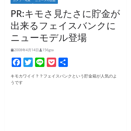
カメラ・写真
ニュースや話題
PR:キモさ見たさに貯金が
出来るフェイスバンクに
ニューモデル登場
2008年4月14日
156gta
F
T
Li
P
共
a
w
n
o
有
キモカワイイ？？フェイスバンクという貯金箱が人気のよ
c
itt
e
ck
うです
e
er
et
b
o
o
k