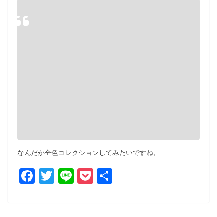
なんだか全色コレクションしてみたいですね。
F
T
Li
P
共
a
w
n
o
有
c
itt
e
ck