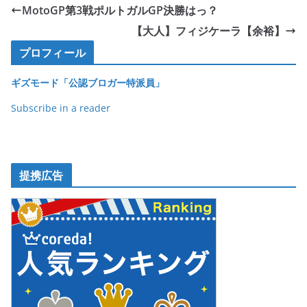
e
er
et
MotoGP第3戦ポルトガルGP決勝はっ？
b
【大人】フィジケーラ【余裕】
o
プロフィール
o
ギズモード「公認ブロガー特派員」
k
Subscribe in a reader
提携広告