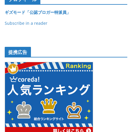
o
ギズモード「公認ブロガー特派員」
k
Subscribe in a reader
提携広告