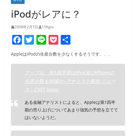
APPLE
iPodがレアに？
2008年2月7日
156gta
F
T
Li
P
共
a
w
n
o
有
AppleはiPodの生産台数を少なくするそうです、、、
c
itt
e
ck
e
er
et
アップル、第1四半期はiPod及びiPhoneの
b
生産台数を削減か–アナリスト報告:ニュー
o
ス – CNET Japan
o
ある金融アナリストによると、Appleは第1四半
k
期の売り上げについてあまり強気の予想を立てて
はいないようだ。