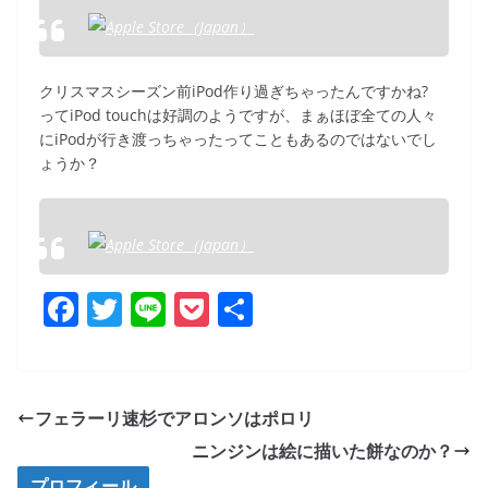
クリスマスシーズン前iPod作り過ぎちゃったんですかね?
ってiPod touchは好調のようですが、まぁほぼ全ての人々
にiPodが行き渡っちゃったってこともあるのではないでし
ょうか？
F
T
Li
P
共
a
w
n
o
有
c
itt
e
ck
e
er
et
フェラーリ速杉でアロンソはポロリ
b
ニンジンは絵に描いた餅なのか？
o
プロフィール