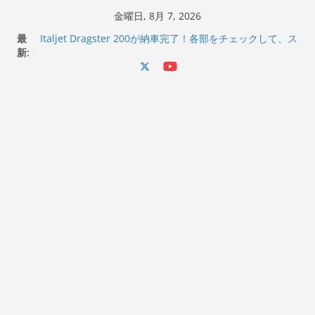
コ
金曜日, 8月 7, 2026
ン
最
Italjet Dragster 200が納車完了！各部をチェックして、ス
テ
新:
マホホルダー付けて、ガラスコーティング行って来た
Jeff Beck 逝去
ン
Ken Block 逝去
ツ
岩手県奥州市へのふるさと納税で KGR HARMONY 南部鉄
へ
器エフェクターが返礼品でもらえる！
Italjet Dragster 200のフロントISSサスの動きが判ったら
ス
コーナリングが楽しくなった
キ
ッ
プ