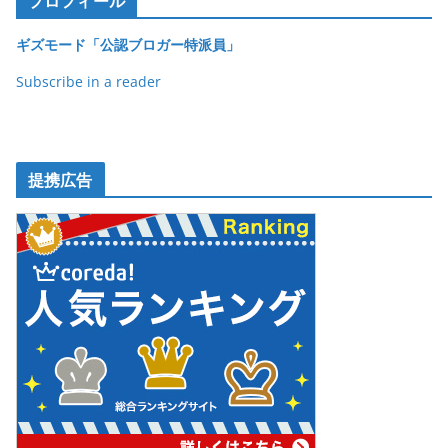
プロフィール
o
ギズモード「公認ブロガー特派員」
k
Subscribe in a reader
提携広告