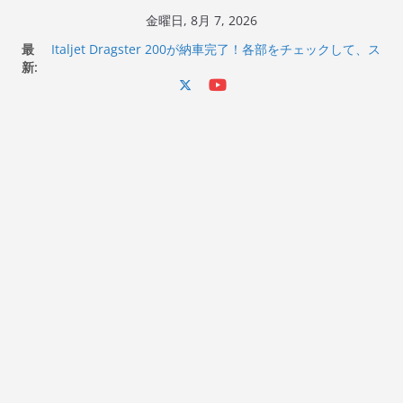
コ
金曜日, 8月 7, 2026
ン
最
Italjet Dragster 200が納車完了！各部をチェックして、ス
テ
新:
マホホルダー付けて、ガラスコーティング行って来た
Jeff Beck 逝去
ン
Ken Block 逝去
ツ
岩手県奥州市へのふるさと納税で KGR HARMONY 南部鉄
へ
器エフェクターが返礼品でもらえる！
Italjet Dragster 200のフロントISSサスの動きが判ったら
ス
コーナリングが楽しくなった
キ
ッ
プ