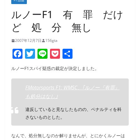
F1:話題
ルノーF1 有 罪 だけ
ど 処 分 無し
2007年12月7日
156gta
F
T
Li
P
共
a
w
n
o
有
ルノーF1スパイ疑惑の裁定が決定しました。
c
itt
e
ck
e
er
et
FMotorsports F1: WMSC、｢ルノー『有罪』
b
も処分はなし｣
o
違反していると見なしたものの、ペナルティを科
o
さないものとした。
k
なんで、処分無しなのか解りませんが、とにかくルノーは