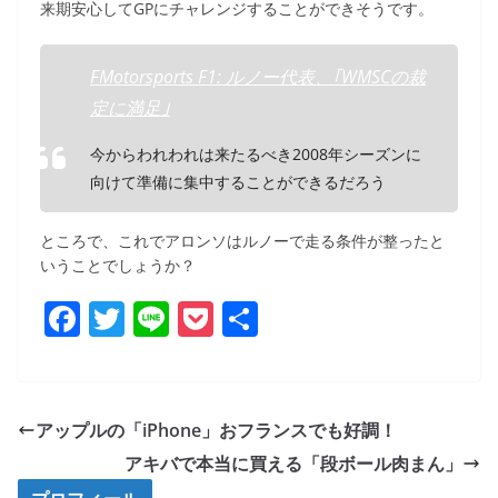
来期安心してGPにチャレンジすることができそうです。
FMotorsports F1: ルノー代表、｢WMSCの裁
定に満足｣
今からわれわれは来たるべき2008年シーズンに
向けて準備に集中することができるだろう
ところで、これでアロンソはルノーで走る条件が整ったと
いうことでしょうか？
F
T
Li
P
共
a
w
n
o
有
c
itt
e
ck
e
er
et
アップルの「iPhone」おフランスでも好調！
b
アキバで本当に買える「段ボール肉まん」
o