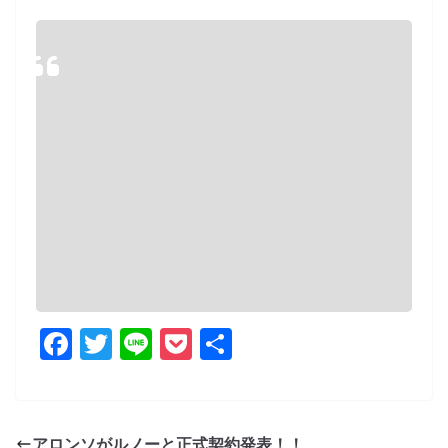
F
T
Li
P
共
a
w
n
o
有
c
itt
e
ck
e
er
et
アロンソがルノーと正式契約発表！！