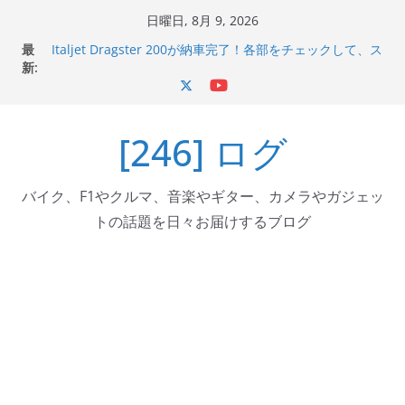
コ
日曜日, 8月 9, 2026
ン
最
Italjet Dragster 200が納車完了！各部をチェックして、ス
テ
新:
マホホルダー付けて、ガラスコーティング行って来た
Jeff Beck 逝去
ン
Ken Block 逝去
ツ
岩手県奥州市へのふるさと納税で KGR HARMONY 南部鉄
[246] ログ
へ
器エフェクターが返礼品でもらえる！
Italjet Dragster 200のフロントISSサスの動きが判ったら
ス
コーナリングが楽しくなった
キ
バイク、F1やクルマ、音楽やギター、カメラやガジェッ
ッ
トの話題を日々お届けするブログ
プ