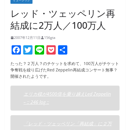
ミュージック
レッド・ツェッペリン再
結成に2万人／100万人
2007年12月11日
156gta
F
T
Li
P
共
a
w
n
o
有
たった？２万人？のチケットを求めて、100万人がチケット
c
itt
e
ck
争奪戦を繰り広げたRed Zeppelin再結成コンサート無事？
e
er
et
開催されたようです。
b
o
エリカ様が4500倍を乗り越えLed Zeppelin
– :: 246 log ::
o
k
「レッド・ツェッペリン「再結成」に２万