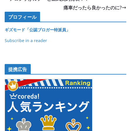
b
痛車だったら良かったのに?
o
プロフィール
o
ギズモード「公認ブロガー特派員」
k
Subscribe in a reader
提携広告