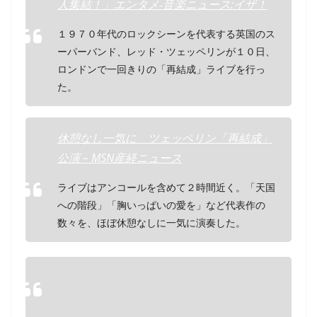
人集結！」エンタメ‐音楽ニュース:イザ！
１９７０年代のロックシーンを代表する英国のス
ーパーバンド、レッド・ツェッペリンが１０日、
ロンドンで一回きりの「再結成」ライブを行っ
た。
休憩なし一気に ツェッペリン「再結成」
公演 – MSN産経ニュース
ライブはアンコールを含めて２時間近く。「天国
への階段」「胸いっぱいの愛を」など代表作の
数々を、ほぼ休憩なしに一気に演奏した。