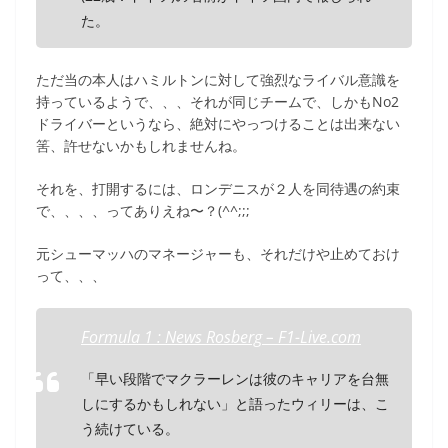
た。
ただ当の本人はハミルトンに対して強烈なライバル意識を
持っているようで、、、それが同じチームで、しかもNo2
ドライバーというなら、絶対にやっつけることは出来ない
筈、許せないかもしれませんね。
それを、打開するには、ロンデニスが２人を同待遇の約束
で、、、、ってありえね〜？(^^;;;
元シューマッハのマネージャーも、それだけや止めておけ
って、、、
Formula 1 : News Rosberg – F1-Live.com
「早い段階でマクラーレンは彼のキャリアを台無
しにするかもしれない」と語ったウィリーは、こ
う続けている。