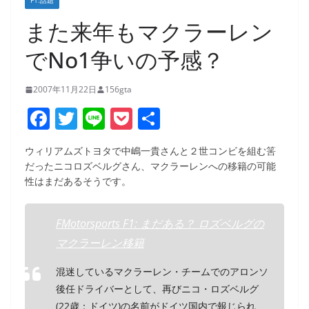
F1:話題
また来年もマクラーレン
でNo1争いの予感？
2007年11月22日
156gta
F
T
Li
P
共
a
w
n
o
有
ウィリアムズトヨタで中嶋一貴さんと２世コンビを組む筈
c
itt
e
ck
だったニコロズベルグさん、マクラーレンへの移籍の可能
e
er
et
性はまだあるそうです。
b
o
FMotorsports F1: まだある？ ロズベルグの
マクラーレン移籍
o
k
混迷しているマクラーレン・チームでのアロンソ
後任ドライバーとして、再びニコ・ロズベルグ
(22歳：ドイツ)の名前がドイツ国内で報じられ