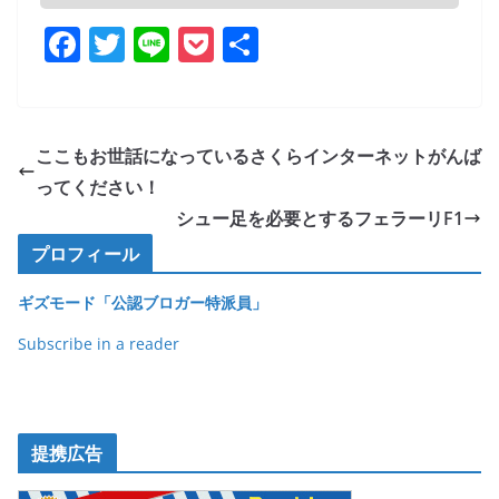
F
T
Li
P
共
a
w
n
o
有
c
itt
e
ck
e
er
et
ここもお世話になっているさくらインターネットがんば
b
ってください！
o
シュー足を必要とするフェラーリF1
o
プロフィール
k
ギズモード「公認ブロガー特派員」
Subscribe in a reader
提携広告