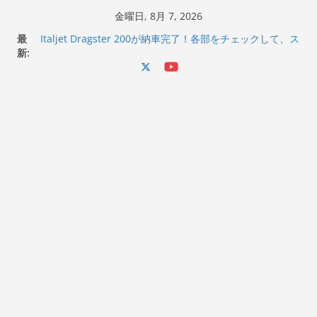
コ
金曜日, 8月 7, 2026
ン
最
Italjet Dragster 200が納車完了！各部をチェックして、ス
テ
新:
マホホルダー付けて、ガラスコーティング行って来た
Jeff Beck 逝去
ン
Ken Block 逝去
ツ
岩手県奥州市へのふるさと納税で KGR HARMONY 南部鉄
へ
器エフェクターが返礼品でもらえる！
Italjet Dragster 200のフロントISSサスの動きが判ったら
ス
コーナリングが楽しくなった
キ
ッ
プ