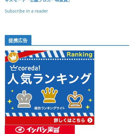
k
Subscribe in a reader
提携広告