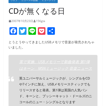
ウェブ
ニュースや話題
ミュージック
CDが無くなる日
2007年10月23日
156gta
F
T
Li
P
共
a
w
n
o
有
とうとうやってきましたUSBメモリで音楽が発売されちゃ
c
itt
e
ck
いました。
e
er
et
b
英で実施、USBメモリーで新曲発表 第1弾
o
はキーン MSNミュージック 音楽ニュース
o
英ユニバーサルミュージックが、シングルをCD
k
や7インチに加え、USBメモリースティックでも
リリースすると発表。第1弾は英国の人気バン
ド、キーンと、プッシーキャット・ドールズのニ
コールのニュー・シングルとなります