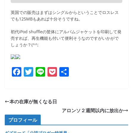
英国での販売はまずはシングルからということでロスレス
でも125MBもあれば十分そうですね。
初代iPod shuffleの筐体にアルバムジャケットを印刷して発
売すれば、再生機能も付いて便利そうなのですがいかがで
しょうか？(^^;
F
T
Li
P
共
a
w
n
o
有
c
itt
e
ck
e
er
et
本の在庫が無くなる日
b
アロンソ２週間以内に放出か
o
プロフィール
o
ギズモード「公認ブロガー特派員」