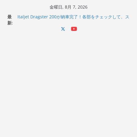
コ
金曜日, 8月 7, 2026
ン
最
Italjet Dragster 200が納車完了！各部をチェックして、ス
テ
新:
マホホルダー付けて、ガラスコーティング行って来た
Jeff Beck 逝去
ン
Ken Block 逝去
ツ
岩手県奥州市へのふるさと納税で KGR HARMONY 南部鉄
へ
器エフェクターが返礼品でもらえる！
Italjet Dragster 200のフロントISSサスの動きが判ったら
ス
コーナリングが楽しくなった
キ
ッ
プ