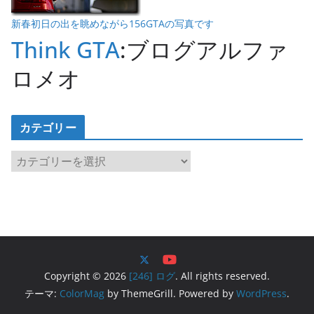
新春初日の出を眺めながら156GTAの写真です
Think GTA
:ブログアルファ
ロメオ
カテゴリー
カ
テ
ゴ
リ
ー
Copyright © 2026
[246] ログ
. All rights reserved.
テーマ:
ColorMag
by ThemeGrill. Powered by
WordPress
.