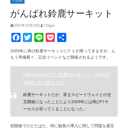
F1:話題
がんばれ鈴鹿サーキット
2007年10月29日
156gta
F
T
Li
P
共
a
w
n
o
有
2009年に再び鈴鹿サーキットにＦ１が帰ってきますが、ん
c
itt
e
ck
もう準備着々、記念イベントなど開催されるようです。
e
er
et
b
FMotorsports F1: 鈴鹿サーキット、日本GP
o
再開に向け動き出す
o
鈴鹿サーキットだが、富士スピードウェイとの交
k
互開催になったことにより2009年には再びF1サ
ーカスが戻ってくることになった。
初開催でのどたばた、特に観客の導入に関して問題を露呈