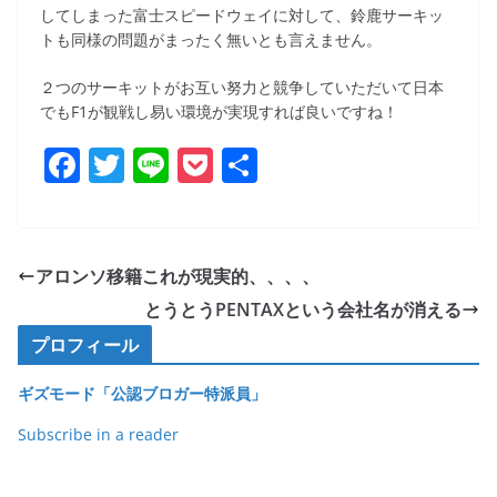
してしまった富士スピードウェイに対して、鈴鹿サーキッ
トも同様の問題がまったく無いとも言えません。
２つのサーキットがお互い努力と競争していただいて日本
でもF1が観戦し易い環境が実現すれば良いですね！
F
T
Li
P
共
a
w
n
o
有
c
itt
e
ck
e
er
et
アロンソ移籍これが現実的、、、、
b
とうとうPENTAXという会社名が消える
o
プロフィール
o
ギズモード「公認ブロガー特派員」
k
Subscribe in a reader