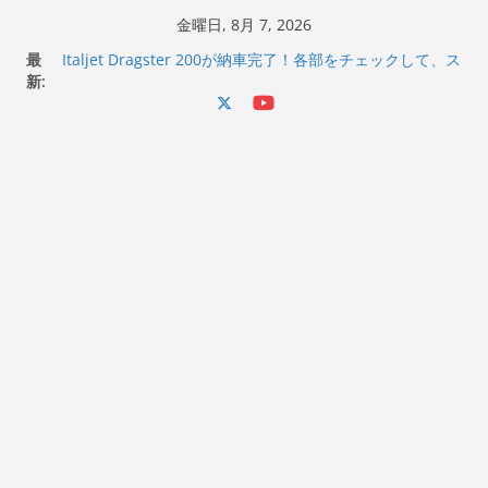
コ
金曜日, 8月 7, 2026
ン
最
Italjet Dragster 200が納車完了！各部をチェックして、ス
テ
新:
マホホルダー付けて、ガラスコーティング行って来た
Jeff Beck 逝去
ン
Ken Block 逝去
ツ
岩手県奥州市へのふるさと納税で KGR HARMONY 南部鉄
へ
器エフェクターが返礼品でもらえる！
Italjet Dragster 200のフロントISSサスの動きが判ったら
ス
コーナリングが楽しくなった
キ
ッ
プ