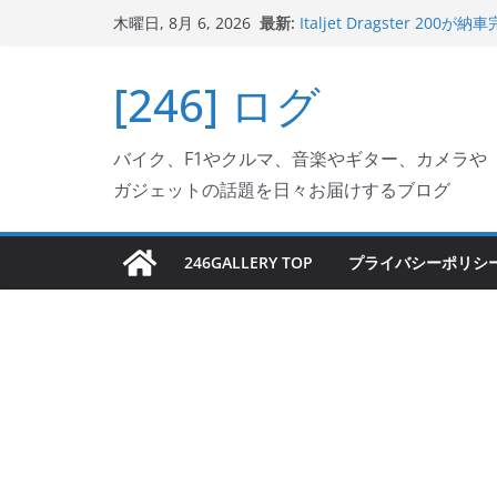
コ
最新:
Italjet Dragster 
木曜日, 8月 6, 2026
ン
ホルダー付けて、ガラスコ
Jeff Beck 逝去
テ
[246] ログ
Ken Block 逝去
ン
岩手県奥州市へのふるさと納税で
フェクターが返礼品でもら
ツ
Italjet Dragster 2
バイク、F1やクルマ、音楽やギター、カメラや
へ
リングが楽しくなった
ガジェットの話題を日々お届けするブログ
ス
キ
ッ
246GALLERY TOP
プライバシーポリシ
プ