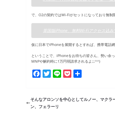
b
o
で、O2の契約ではWi-Fiがセットになっており無
o
k
英国版iPhone、無料Wi-Fiアクセス込みでO2
仮に日本でiPhoneを展開するとすれば、携帯電話
ということで、iPhoneをお待ちの皆さん、勢い
MNPや解約時に1万円弱請求されるよ;;;^^)
F
T
Li
P
共
a
w
n
o
有
c
itt
e
ck
e
er
et
そんなアロンソを中心としてルノー、マクラ
b
ン、フェラーリ
o