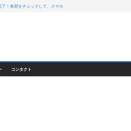
200が納車完了！各部をチェックして、スマホ
ーティング行って来た
 KGR HARMONY 南部鉄器エ
える！
00のフロントISSサスの動きが判ったらコーナ
ー
コンタクト