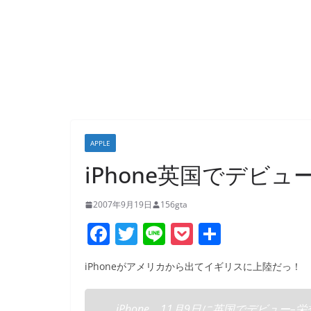
APPLE
iPhone英国でデビュー
2007年9月19日
156gta
F
T
Li
P
共
a
w
n
o
有
iPhoneがアメリカから出てイギリスに上陸だっ！
c
itt
e
ck
e
er
et
iPhone、11月9日に英国でデビュー–栄誉