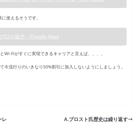
制限に使えるそうです。
が販売 – ITmedia News
網とWi-Fiがすぐに実現できるキャリアと言えば、、、、
余って今流行りのいきなり50%割引に加入しないようにしましょう。
ーレ
A.プロスト氏歴史は繰り返す