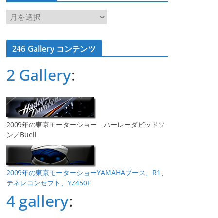
ア
ー
カ
246 Gallery コンテンツ
イ
ブ
2 Gallery
:
2009年の東京モーターショー ハーレーダビッドソ
ン／Buell
2009年の東京モーターショーYAMAHAブース、R1、
テネレコンセプト、YZ450F
4 gallery
: