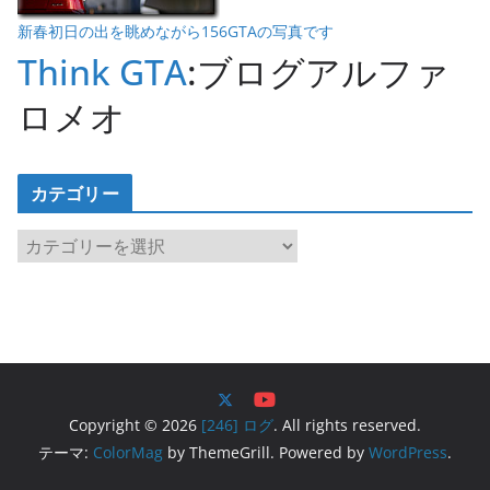
新春初日の出を眺めながら156GTAの写真です
Think GTA
:ブログアルファ
ロメオ
カテゴリー
カ
テ
ゴ
リ
ー
Copyright © 2026
[246] ログ
. All rights reserved.
テーマ:
ColorMag
by ThemeGrill. Powered by
WordPress
.