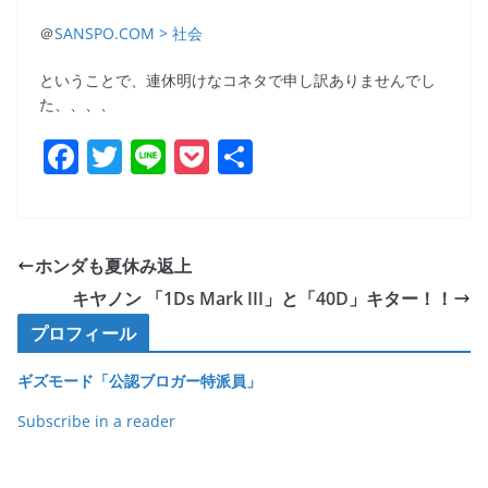
＠
SANSPO.COM > 社会
ということで、連休明けなコネタで申し訳ありませんでし
た、、、、
F
T
Li
P
共
a
w
n
o
有
c
itt
e
ck
e
er
et
ホンダも夏休み返上
b
キヤノン 「1Ds Mark III」と「40D」キター！！
o
プロフィール
o
ギズモード「公認ブロガー特派員」
k
Subscribe in a reader