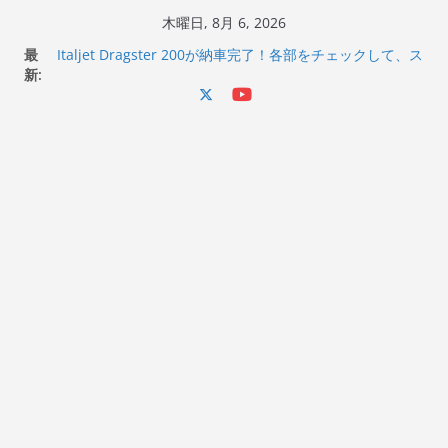
コ
木曜日, 8月 6, 2026
ン
最
Italjet Dragster 200が納車完了！各部をチェックして、ス
テ
新:
マホホルダー付けて、ガラスコーティング行って来た
Jeff Beck 逝去
ン
Ken Block 逝去
ツ
岩手県奥州市へのふるさと納税で KGR HARMONY 南部鉄
へ
器エフェクターが返礼品でもらえる！
Italjet Dragster 200のフロントISSサスの動きが判ったら
ス
コーナリングが楽しくなった
キ
ッ
プ