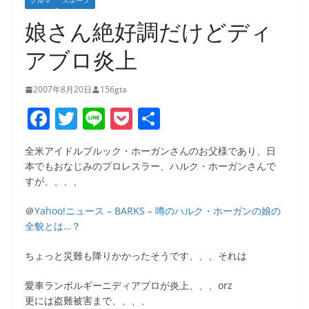
クルマ
スポーツ
娘さん絶好調だけどディ
アブロ炎上
2007年8月20日
156gta
F
T
Li
P
共
a
w
n
o
有
全米アイドルブルック・ホーガンさんのお父様であり、日
c
itt
e
ck
本でもおなじみのプロレスラー、ハルク・ホーガンさんで
e
er
et
すが、、、、
b
＠
Yahoo!ニュース – BARKS – 噂のハルク・ホーガンの娘の
o
全貌とは…？
o
ちょっと災難も降りかかったそうです、、、それは
k
愛車ランボルギーニディアブロが炎上、、、orz
更には盗難被害まで、、、、