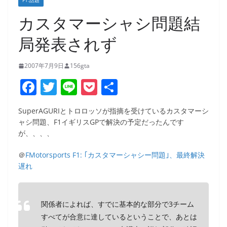
F1:話題
カスタマーシャシ問題結
局発表されず
2007年7月9日
156gta
F
T
Li
P
共
a
w
n
o
有
SuperAGURIとトロロッソが指摘を受けているカスタマーシ
c
itt
e
ck
ャシ問題、F1イギリスGPで解決の予定だったんです
e
er
et
が、、、、
b
＠
FMotorsports F1: ｢カスタマーシャシー問題｣、最終解決
o
遅れ
o
k
関係者によれば、すでに基本的な部分で3チーム
すべてが合意に達しているということで、あとは