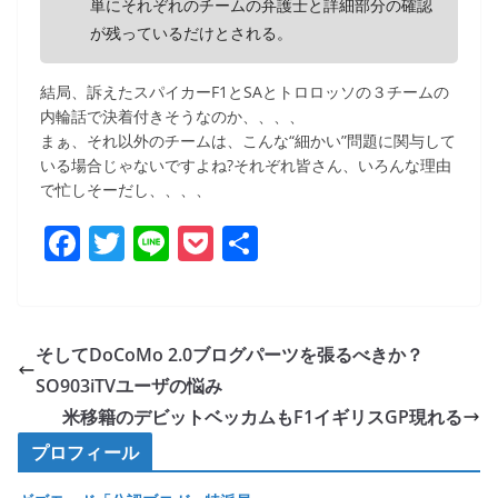
単にそれぞれのチームの弁護士と詳細部分の確認
が残っているだけとされる。
結局、訴えたスパイカーF1とSAとトロロッソの３チームの
内輪話で決着付きそうなのか、、、、
まぁ、それ以外のチームは、こんな“細かい”問題に関与して
いる場合じゃないですよね?それぞれ皆さん、いろんな理由
で忙しそーだし、、、、
F
T
Li
P
共
a
w
n
o
有
c
itt
e
ck
e
er
et
そしてDoCoMo 2.0ブログパーツを張るべきか？
b
SO903iTVユーザの悩み
o
米移籍のデビットベッカムもF1イギリスGP現れる
o
プロフィール
k