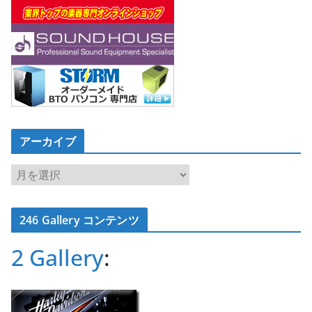
アーカイブ
ア
ー
カ
246 Gallery コンテンツ
イ
ブ
2 Gallery
: