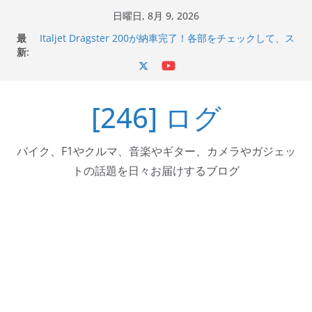
コ
日曜日, 8月 9, 2026
ン
最
Italjet Dragster 200が納車完了！各部をチェックして、ス
テ
新:
マホホルダー付けて、ガラスコーティング行って来た
Jeff Beck 逝去
ン
Ken Block 逝去
ツ
岩手県奥州市へのふるさと納税で KGR HARMONY 南部鉄
[246] ログ
へ
器エフェクターが返礼品でもらえる！
Italjet Dragster 200のフロントISSサスの動きが判ったら
ス
コーナリングが楽しくなった
キ
バイク、F1やクルマ、音楽やギター、カメラやガジェッ
ッ
トの話題を日々お届けするブログ
プ