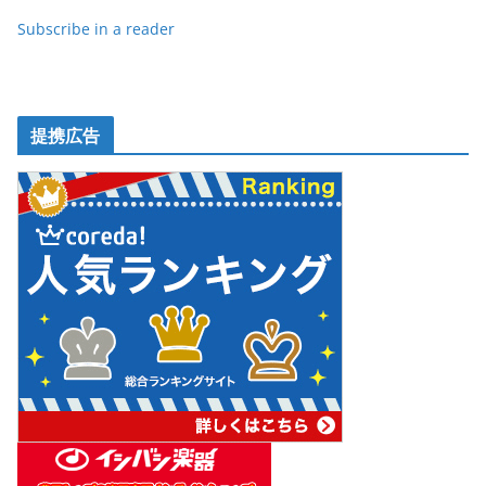
k
Subscribe in a reader
提携広告