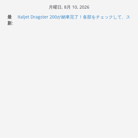
コ
月曜日, 8月 10, 2026
ン
最
Italjet Dragster 200が納車完了！各部をチェックして、ス
テ
新:
マホホルダー付けて、ガラスコーティング行って来た
Jeff Beck 逝去
ン
Ken Block 逝去
ツ
岩手県奥州市へのふるさと納税で KGR HARMONY 南部鉄
へ
器エフェクターが返礼品でもらえる！
Italjet Dragster 200のフロントISSサスの動きが判ったら
ス
コーナリングが楽しくなった
キ
ッ
プ