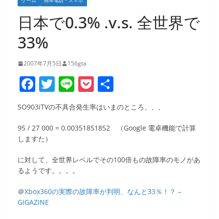
ゲーム
携帯電話・スマホ
日本で0.3% .v.s. 全世界で
33%
2007年7月5日
156gta
F
T
Li
P
共
a
w
n
o
有
SO903iTVの不具合発生率はいまのところ、、、
c
itt
e
ck
e
er
et
95 / 27 000 = 0.00351851852 （Google 電卓機能で計算
しますた）
b
o
に対して、全世界レベルでその100倍もの故障率のモノがあ
るようです。。。。
o
k
＠
Xbox360の実際の故障率が判明、なんと33％！？ –
GIGAZINE