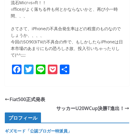
流石Micr○s○ft！！
○fficeがよく落ちる件も何とかならないかと、再び小一時
間、、、
さてさて、iPhoneの不具合発生率はどの程度のものなので
しょうか、、、、
今回のSO903iTVの不具合の件で、もしかしたらiPhoneは日
本市場のあまりにもの恐ろしさ故、投入引いちゃったりし
て(^^;;;;
F
T
Li
P
共
a
w
n
o
有
c
itt
e
ck
e
er
et
Fiat500正式発表
b
サッカーU20WCup決勝T進出！
o
プロフィール
o
ギズモード「公認ブロガー特派員」