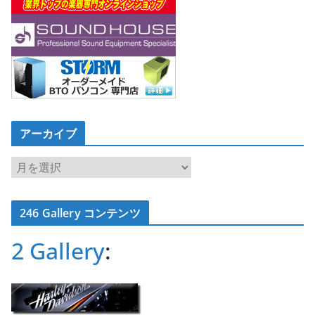
アーカイブ
ア
ー
カ
246 Gallery コンテンツ
イ
ブ
2 Gallery
: