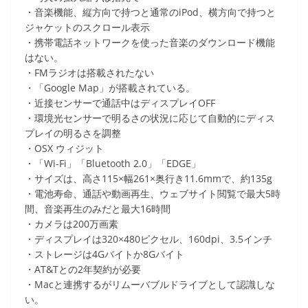
・音楽機能、縦方向で持つと通常のiPod、横方向で持つと
ジャケットのスクロール表示
・携帯電話ネットワークを使った音楽のダウンロード機能
はない。
・FMラジオは搭載されたない
・「Google Map」が搭載されている。
・近接センサーで通話中はディスプレイOFF
・環境光センサーで明るさの状況に応じて自動的にディス
プレイの明るさを調整
・OSX ウィジット
・「Wi-Fi」「Bluetooth 2.0」「EDGE」
・サイズは、高さ115×幅261×奥行き11.6mmで、約135g
・電池寿命、通話や動画再生、ウェブサイト閲覧で最大5時
間、音楽再生のみだと最大16時間
・カメラは200万画素
・ディスプレイは320×480ピクセル、160dpi、3.5インチ
・ストレージは4Gバイトか8Gバイト
・AT&Tとの2年契約が必要
・Macと連携するがリムーバブルドライブとして認識しな
い。