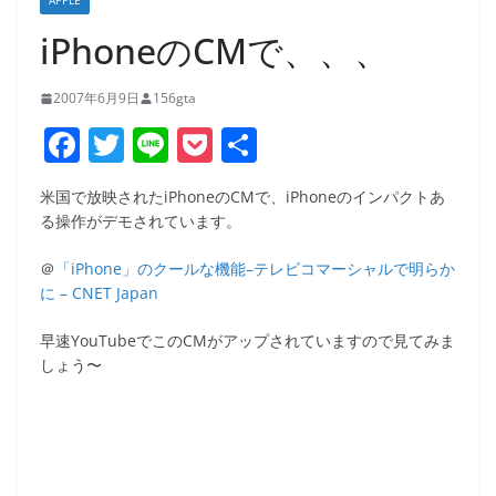
APPLE
iPhoneのCMで、、、
2007年6月9日
156gta
F
T
Li
P
共
a
w
n
o
有
米国で放映されたiPhoneのCMで、iPhoneのインパクトあ
c
itt
e
ck
る操作がデモされています。
e
er
et
＠
「iPhone」のクールな機能–テレビコマーシャルで明らか
b
に – CNET Japan
o
早速YouTubeでこのCMがアップされていますので見てみま
o
しょう〜
k