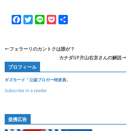
F
T
Li
P
共
a
w
n
o
有
c
itt
e
ck
e
er
et
フェラーリのカントクは誰が？
b
カナダGP片山右京さんの解説
o
プロフィール
o
ギズモード「公認ブロガー特派員」
k
Subscribe in a reader
提携広告