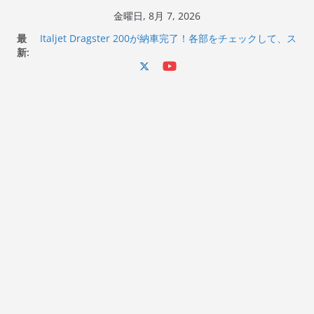
コ
金曜日, 8月 7, 2026
Italjet Dragster 200のフロントISSサスの動きが判ったら
ン
最
コーナリングが楽しくなった
テ
新:
Italjet Dragster 200が納車完了！各部をチェックして、ス
マホホルダー付けて、ガラスコーティング行って来た
ン
Jeff Beck 逝去
ツ
Ken Block 逝去
へ
岩手県奥州市へのふるさと納税で KGR HARMONY 南部鉄
器エフェクターが返礼品でもらえる！
ス
キ
ッ
プ