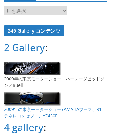
ア
ー
カ
246 Gallery コンテンツ
イ
ブ
2 Gallery
:
2009年の東京モーターショー ハーレーダビッドソ
ン／Buell
2009年の東京モーターショーYAMAHAブース、R1、
テネレコンセプト、YZ450F
4 gallery
: