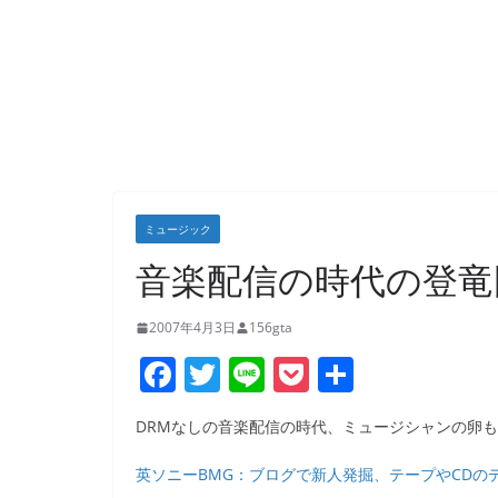
ミュージック
音楽配信の時代の登竜
2007年4月3日
156gta
F
T
Li
P
共
a
w
n
o
有
DRMなしの音楽配信の時代、ミュージシャンの卵
c
itt
e
ck
e
er
et
英ソニーBMG：ブログで新人発掘、テープやCDのデモは受付