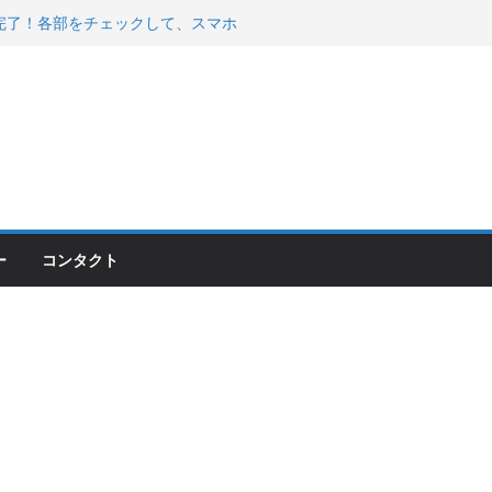
200が納車完了！各部をチェックして、スマホ
ーティング行って来た
 KGR HARMONY 南部鉄器エ
える！
00のフロントISSサスの動きが判ったらコーナ
ー
コンタクト