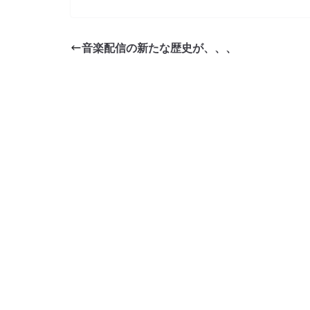
a
w
n
o
有
c
itt
e
ck
e
er
et
音楽配信の新たな歴史が、、、
b
o
o
k