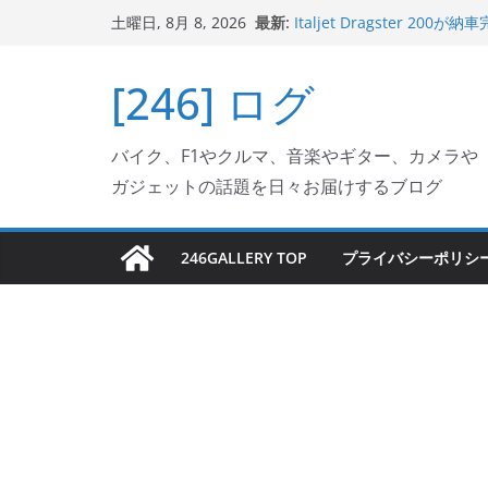
コ
最新:
Italjet Dragster 
土曜日, 8月 8, 2026
ン
ホルダー付けて、ガラスコ
Jeff Beck 逝去
テ
[246] ログ
Ken Block 逝去
ン
岩手県奥州市へのふるさと納税で
フェクターが返礼品でもら
ツ
Italjet Dragster 2
バイク、F1やクルマ、音楽やギター、カメラや
へ
リングが楽しくなった
ガジェットの話題を日々お届けするブログ
ス
キ
ッ
246GALLERY TOP
プライバシーポリシ
プ