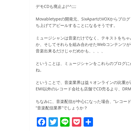
b
デモCDも廃止よ(^^;;;;
o
Movabletypeの開発元、SixApartのVOX
o
ち上げてアピールすることになるそうです。
k
ミュージシャンは音楽だけでなく、テキストをちゃ
か、そしてそれらを組み合わせたWebコンテンツ
音楽出来るだけじゃだめかも、、、、
ということは、ミュージシャンをこれらのブログに
ね。
ということで、音楽業界は益々オンラインの比重が
EMI以外のレコード会社も店舗でCD売るより、DRM
ちなみに、音楽配信が中心になった場合、“レコー
“音楽配信業界”でしょうか？
F
T
Li
P
共