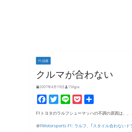
F1:話題
クルマが合わない
2007年4月19日
156gta
F
T
Li
P
共
a
w
n
o
有
F1トヨタのラルフシューマッハの不調の原因は、、
c
itt
e
ck
e
er
et
＠
FMotorsports F1: ラルフ、｢スタイル合わない