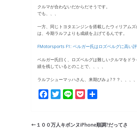
b
クルマが合わないだからだそうです。
o
でも、、、
o
一方、同じトヨタエンジンを搭載したウィリアムズ
k
は、今期ラルフよりも成績を上げてるんです。
FMotorsports F1: ベルガー氏はロズベルグに高い
ベルガー氏曰く、ロズベルグは難しいクルマをドラ
績を残しているとのことで、、、、
ラルフシューマッハさん、来期びみょ?？？、、、、;;;
F
T
Li
P
共
a
w
n
o
有
c
itt
e
ck
e
er
et
１００万人キボンヌiPhone順調?だってさ
b