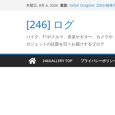
コ
最新:
Italjet Dragster 
木曜日, 8月 6, 2026
ン
ホルダー付けて、ガラスコ
Jeff Beck 逝去
テ
[246] ログ
Ken Block 逝去
ン
岩手県奥州市へのふるさと納税で
フェクターが返礼品でもら
ツ
Italjet Dragster 2
バイク、F1やクルマ、音楽やギター、カメラや
へ
リングが楽しくなった
ガジェットの話題を日々お届けするブログ
ス
キ
ッ
246GALLERY TOP
プライバシーポリシ
プ