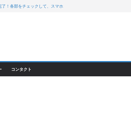
200が納車完了！各部をチェックして、スマホ
ーティング行って来た
 KGR HARMONY 南部鉄器エ
える！
00のフロントISSサスの動きが判ったらコーナ
ー
コンタクト