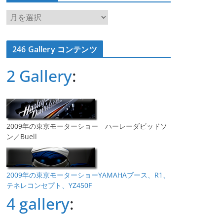
ア
ー
カ
246 Gallery コンテンツ
イ
ブ
2 Gallery
:
2009年の東京モーターショー ハーレーダビッドソ
ン／Buell
2009年の東京モーターショーYAMAHAブース、R1、
テネレコンセプト、YZ450F
4 gallery
: