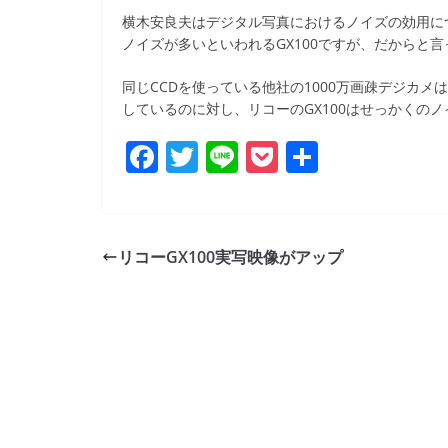
b
横木安良夫はデジタル写真におけるノイズの効用に
o
ノイズが多いといわれるGX100ですが、だからと
o
同じCCDを使っている他社の1000万画疎デジカ
k
しているのに対し、リコーのGX100はせっかくのノ
F
T
Li
P
共
a
w
n
o
有
c
itt
e
ck
e
er
et
リコーGX100実写映像がアップ
b
o
o
k