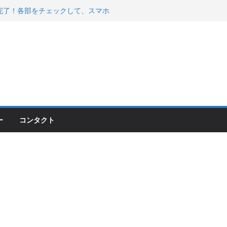
00のフロントISSサスの動きが判ったらコーナ
200が納車完了！各部をチェックして、スマホ
ーティング行って来た
 KGR HARMONY 南部鉄器エ
える！
ー
コンタクト