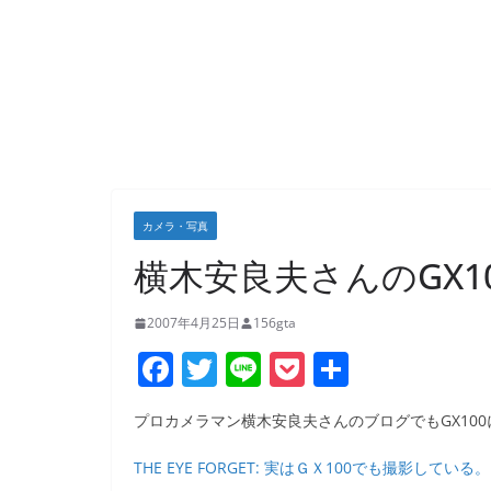
カメラ・写真
横木安良夫さんのGX1
2007年4月25日
156gta
F
T
Li
P
共
a
w
n
o
有
プロカメラマン横木安良夫さんのブログでもGX10
c
itt
e
ck
e
er
et
THE EYE FORGET: 実はＧＸ100でも撮影している。