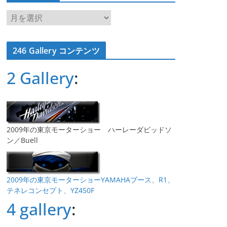
ア
ー
カ
246 Gallery コンテンツ
イ
ブ
2 Gallery
:
2009年の東京モーターショー ハーレーダビッドソ
ン／Buell
2009年の東京モーターショーYAMAHAブース、R1、
テネレコンセプト、YZ450F
4 gallery
: