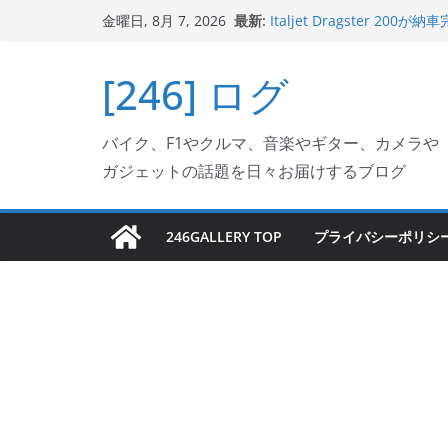
Italjet Dragster 2
コ
最新:
金曜日, 8月 7, 2026
リングが楽しくなった
ン
Italjet Dragster 
ホルダー付けて、ガラスコ
テ
[246] ログ
Jeff Beck 逝去
ン
Ken Block 逝去
岩手県奥州市へのふるさと納税で
ツ
フェクターが返礼品でもら
バイク、F1やクルマ、音楽やギター、カメラや
へ
ガジェットの話題を日々お届けするブログ
ス
キ
ッ
246GALLERY TOP
プライバシーポリシ
プ