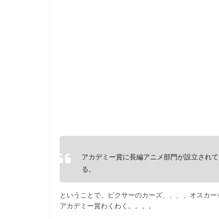
b
o
o
k
アカデミー賞に長編アニメ部門が設立されて
る。
ということで、ピクサーのカーズ、、、、オスカー
アカデミー賞わくわく。。。。