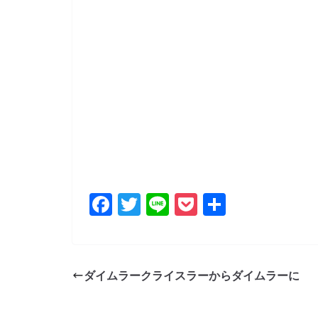
F
T
Li
P
共
a
w
n
o
有
c
itt
e
ck
e
er
et
ダイムラークライスラーからダイムラーに
b
o