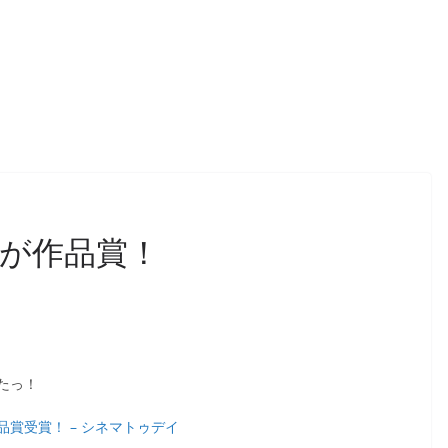
が作品賞！
たっ！
賞受賞！ – シネマトゥデイ