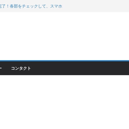
200が納車完了！各部をチェックして、スマホ
ーティング行って来た
 KGR HARMONY 南部鉄器エ
える！
00のフロントISSサスの動きが判ったらコーナ
ー
コンタクト