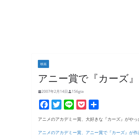
映画
アニー賞で『カーズ』
2007年2月14日
156gta
F
T
Li
P
共
a
w
n
o
有
アニメのアカデミー賞、大好きな『カーズ』がやっ
c
itt
e
ck
e
er
et
アニメのアカデミー賞、アニー賞で『カーズ』が作品