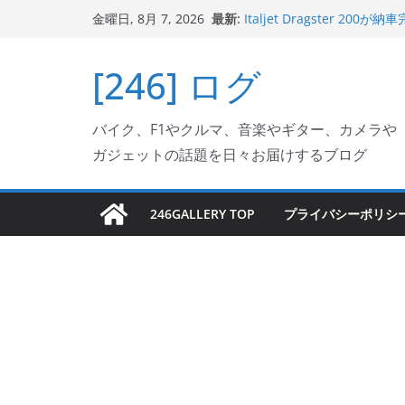
コ
最新:
Italjet Dragster 
金曜日, 8月 7, 2026
ン
ホルダー付けて、ガラスコ
Jeff Beck 逝去
テ
[246] ログ
Ken Block 逝去
ン
岩手県奥州市へのふるさと納税で
フェクターが返礼品でもら
ツ
Italjet Dragster 2
バイク、F1やクルマ、音楽やギター、カメラや
へ
リングが楽しくなった
ガジェットの話題を日々お届けするブログ
ス
キ
ッ
246GALLERY TOP
プライバシーポリシ
プ