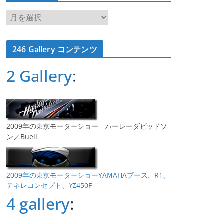
ア
ー
カ
246 Gallery コンテンツ
イ
ブ
2 Gallery
:
2009年の東京モーターショー ハーレーダビッドソ
ン／Buell
2009年の東京モーターショーYAMAHAブース、R1、
テネレコンセプト、YZ450F
4 gallery
: