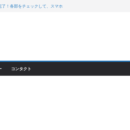
00のフロントISSサスの動きが判ったらコーナ
200が納車完了！各部をチェックして、スマホ
ーティング行って来た
 KGR HARMONY 南部鉄器エ
える！
ー
コンタクト