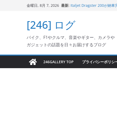
Italjet Dragster 2
コ
最新:
金曜日, 8月 7, 2026
リングが楽しくなった
ン
Italjet Dragster 
ホルダー付けて、ガラスコ
テ
[246] ログ
Jeff Beck 逝去
ン
Ken Block 逝去
岩手県奥州市へのふるさと納税で
ツ
フェクターが返礼品でもら
バイク、F1やクルマ、音楽やギター、カメラや
へ
ガジェットの話題を日々お届けするブログ
ス
キ
ッ
246GALLERY TOP
プライバシーポリシ
プ