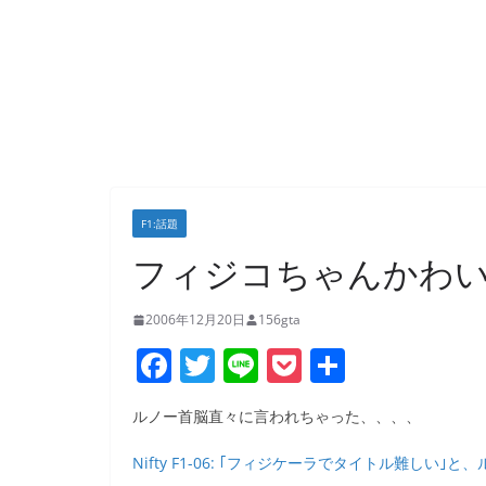
F1:話題
フィジコちゃんかわいそ
2006年12月20日
156gta
F
T
Li
P
共
a
w
n
o
有
ルノー首脳直々に言われちゃった、、、、
c
itt
e
ck
e
er
et
Nifty F1-06: ｢フィジケーラでタイトル難しい｣と