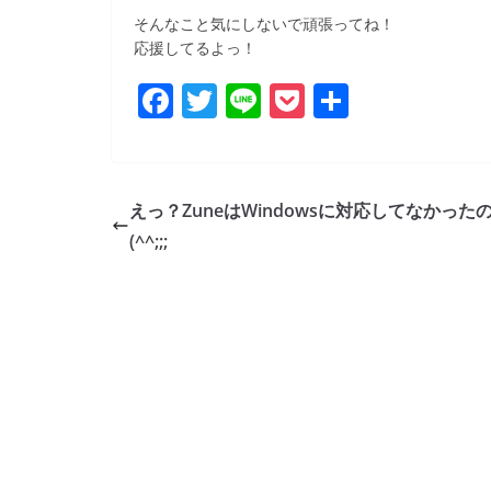
b
そんなこと気にしないで頑張ってね！
o
応援してるよっ！
o
F
T
Li
P
共
k
a
w
n
o
有
c
itt
e
ck
e
er
et
えっ？ZuneはWindowsに対応してなかった
b
(^^;;;
o
o
k