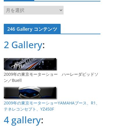
ア
ー
カ
246 Gallery コンテンツ
イ
ブ
2 Gallery
:
2009年の東京モーターショー ハーレーダビッドソ
ン／Buell
2009年の東京モーターショーYAMAHAブース、R1、
テネレコンセプト、YZ450F
4 gallery
: