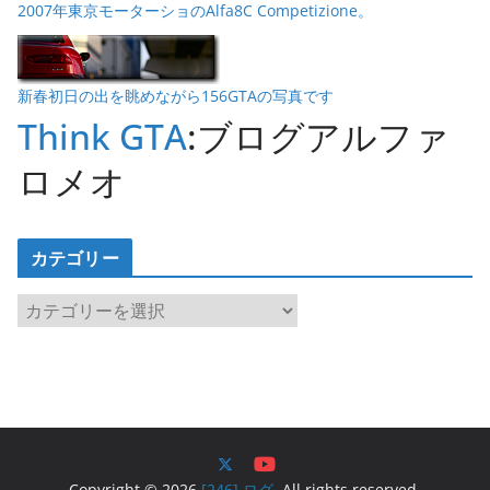
2007年東京モーターショのAlfa8C Competizione。
新春初日の出を眺めながら156GTAの写真です
Think GTA
:ブログアルファ
ロメオ
カテゴリー
カ
テ
ゴ
リ
ー
Copyright © 2026
[246] ログ
. All rights reserved.