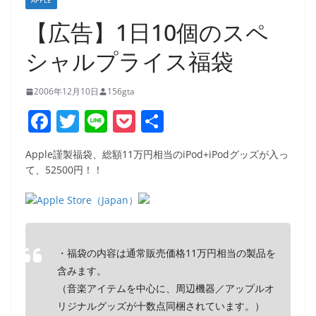
APPLE
【広告】1日10個のスペ
シャルプライス福袋
2006年12月10日
156gta
F
T
Li
P
共
a
w
n
o
有
Apple謹製福袋、総額11万円相当のiPod+iPodグッズが入っ
c
itt
e
ck
て、52500円！！
e
er
et
b
o
o
・福袋の内容は通常販売価格11万円相当の製品を
k
含みます。
（音楽アイテムを中心に、周辺機器／アップルオ
リジナルグッズが十数点同梱されています。）