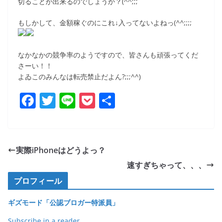
切ることが出来るのでしょうか？(^^;;;
もしかして、金額稼ぐのにこれ↓入ってないよねっ(^^;;;;
なかなかの競争率のようですので、皆さんも頑張ってくだ
さーい！！
よゐこのみんなは転売禁止だよん?;;;^^)
F
T
Li
P
共
a
w
n
o
有
c
itt
e
ck
e
er
et
実際iPhoneはどうよっ？
b
速すぎちゃって、、、
o
プロフィール
o
ギズモード「公認ブロガー特派員」
k
Subscribe in a reader