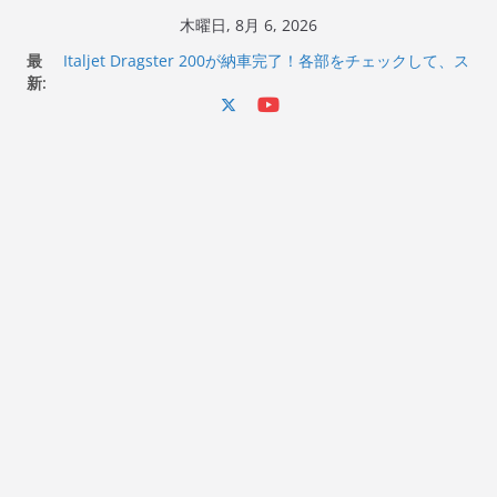
コ
木曜日, 8月 6, 2026
ン
最
Italjet Dragster 200が納車完了！各部をチェックして、ス
テ
新:
マホホルダー付けて、ガラスコーティング行って来た
Jeff Beck 逝去
ン
Ken Block 逝去
ツ
岩手県奥州市へのふるさと納税で KGR HARMONY 南部鉄
へ
器エフェクターが返礼品でもらえる！
Italjet Dragster 200のフロントISSサスの動きが判ったら
ス
コーナリングが楽しくなった
キ
ッ
プ