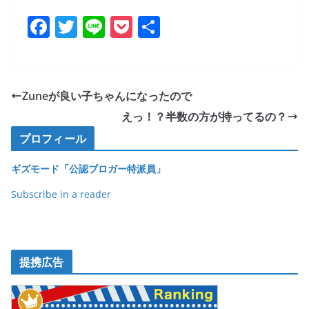
F
T
Li
P
共
a
w
n
o
有
c
itt
e
ck
e
er
et
Zuneが良い子ちゃんになったので
b
えっ！？半数の方が持ってるの？
o
プロフィール
o
ギズモード「公認ブロガー特派員」
k
Subscribe in a reader
提携広告