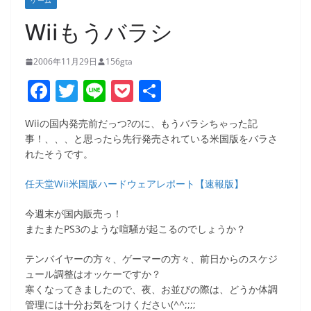
ゲーム
Wiiもうバラシ
2006年11月29日
156gta
F
T
Li
P
共
a
w
n
o
有
Wiiの国内発売前だっつ?のに、もうバラシちゃった記
c
itt
e
ck
事！、、、と思ったら先行発売されている米国版をバラさ
e
er
et
れたそうです。
b
任天堂Wii米国版ハードウェアレポート【速報版】
o
今週末が国内販売っ！
o
またまたPS3のような喧騒が起こるのでしょうか？
k
テンバイヤーの方々、ゲーマーの方々、前日からのスケジ
ュール調整はオッケーですか？
寒くなってきましたので、夜、お並びの際は、どうか体調
管理には十分お気をつけください(^^;;;;