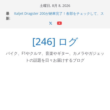
コ
土曜日, 8月 8, 2026
ン
最
Italjet Dragster 200が納車完了！各部をチェックして、ス
テ
新:
マホホルダー付けて、ガラスコーティング行って来た
Jeff Beck 逝去
ン
Ken Block 逝去
ツ
岩手県奥州市へのふるさと納税で KGR HARMONY 南部鉄
[246] ログ
へ
器エフェクターが返礼品でもらえる！
Italjet Dragster 200のフロントISSサスの動きが判ったら
ス
コーナリングが楽しくなった
キ
バイク、F1やクルマ、音楽やギター、カメラやガジェッ
ッ
トの話題を日々お届けするブログ
プ