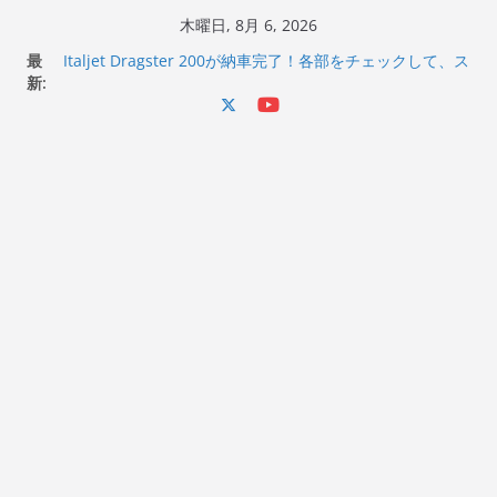
コ
木曜日, 8月 6, 2026
ン
最
Italjet Dragster 200が納車完了！各部をチェックして、ス
テ
新:
マホホルダー付けて、ガラスコーティング行って来た
Jeff Beck 逝去
ン
Ken Block 逝去
ツ
岩手県奥州市へのふるさと納税で KGR HARMONY 南部鉄
へ
器エフェクターが返礼品でもらえる！
Italjet Dragster 200のフロントISSサスの動きが判ったら
ス
コーナリングが楽しくなった
キ
ッ
プ