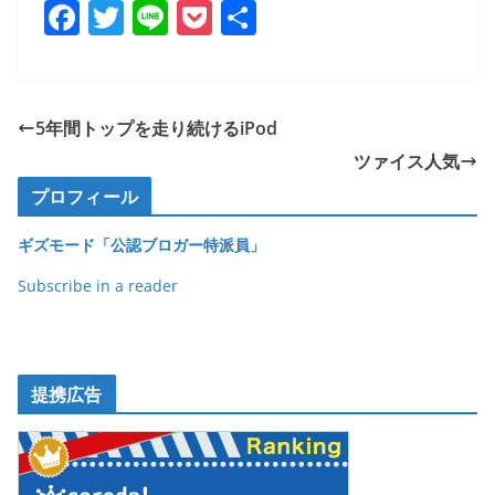
F
T
Li
P
共
a
w
n
o
有
c
itt
e
ck
e
er
et
5年間トップを走り続けるiPod
b
ツァイス人気
o
プロフィール
o
ギズモード「公認ブロガー特派員」
k
Subscribe in a reader
提携広告