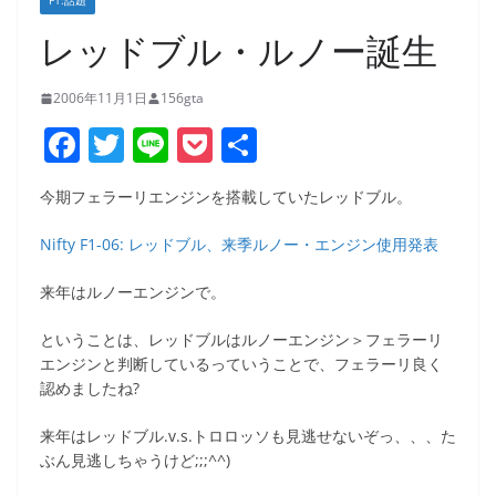
F1:話題
レッドブル・ルノー誕生
2006年11月1日
156gta
F
T
Li
P
共
a
w
n
o
有
今期フェラーリエンジンを搭載していたレッドブル。
c
itt
e
ck
e
er
et
Nifty F1-06: レッドブル、来季ルノー・エンジン使用発表
b
来年はルノーエンジンで。
o
ということは、レッドブルはルノーエンジン＞フェラーリ
o
エンジンと判断しているっていうことで、フェラーリ良く
k
認めましたね?
来年はレッドブル.v.s.トロロッソも見逃せないぞっ、、、た
ぶん見逃しちゃうけど;;;^^)