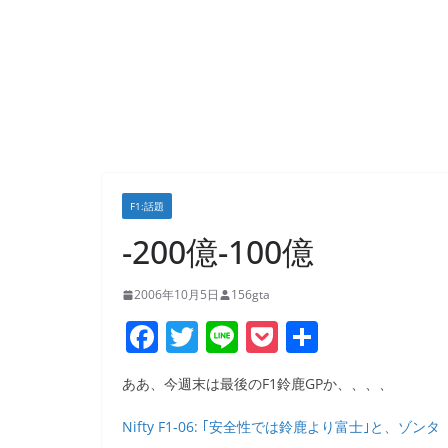
F1:話題
-200億-100億
2006年10月5日
156gta
F
T
Li
P
共
a
w
n
o
有
ああ、今週末は最後のF1鈴鹿GPか、、、、
c
itt
e
ck
e
er
et
Nifty F1-06: ｢安全性では鈴鹿より富士｣と、ゾンタ