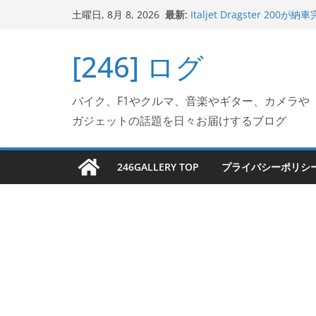
コ
最新:
Italjet Dragster 
土曜日, 8月 8, 2026
ン
ホルダー付けて、ガラスコ
Jeff Beck 逝去
テ
[246] ログ
Ken Block 逝去
ン
岩手県奥州市へのふるさと納税で
フェクターが返礼品でもら
ツ
Italjet Dragster 2
バイク、F1やクルマ、音楽やギター、カメラや
へ
リングが楽しくなった
ガジェットの話題を日々お届けするブログ
ス
キ
ッ
246GALLERY TOP
プライバシーポリシ
プ