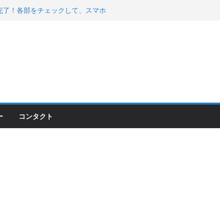
200が納車完了！各部をチェックして、スマホ
ーティング行って来た
 KGR HARMONY 南部鉄器エ
える！
00のフロントISSサスの動きが判ったらコーナ
ー
コンタクト