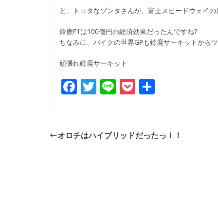
b
と、トヨタなゾンタさんが、富士スピードウェイの
o
鈴鹿F1は100億円の経済効果だったんですね?
o
ちなみに、バイクの世界GPも鈴鹿サーキットから
k
頑張れ鈴鹿サーキット
F
T
Li
P
共
a
w
n
o
有
c
itt
e
ck
e
er
et
オロチはハイブリッドだったっ！！
b
o
o
k