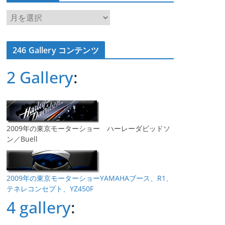
ア
ー
カ
246 Gallery コンテンツ
イ
ブ
2 Gallery
:
2009年の東京モーターショー ハーレーダビッドソ
ン／Buell
2009年の東京モーターショーYAMAHAブース、R1、
テネレコンセプト、YZ450F
4 gallery
: