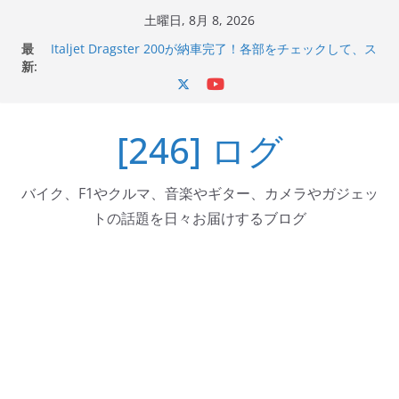
コ
土曜日, 8月 8, 2026
ン
最
Italjet Dragster 200が納車完了！各部をチェックして、ス
テ
新:
マホホルダー付けて、ガラスコーティング行って来た
Jeff Beck 逝去
ン
Ken Block 逝去
ツ
岩手県奥州市へのふるさと納税で KGR HARMONY 南部鉄
[246] ログ
へ
器エフェクターが返礼品でもらえる！
Italjet Dragster 200のフロントISSサスの動きが判ったら
ス
コーナリングが楽しくなった
キ
バイク、F1やクルマ、音楽やギター、カメラやガジェッ
ッ
トの話題を日々お届けするブログ
プ