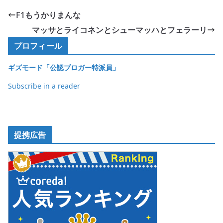
e
er
et
F1もうかりまんな
b
マッサとライコネンとシューマッハとフェラーリ
o
プロフィール
o
ギズモード「公認ブロガー特派員」
k
Subscribe in a reader
提携広告