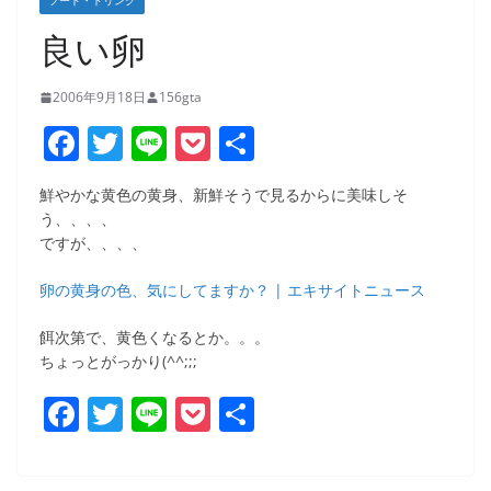
フード・ドリンク
良い卵
2006年9月18日
156gta
F
T
Li
P
共
a
w
n
o
有
鮮やかな黄色の黄身、新鮮そうで見るからに美味しそ
c
itt
e
ck
う、、、、
e
er
et
ですが、、、、
b
卵の黄身の色、気にしてますか？ | エキサイトニュース
o
餌次第で、黄色くなるとか。。。
o
ちょっとがっかり(^^;;;
k
F
T
Li
P
共
a
w
n
o
有
c
itt
e
ck