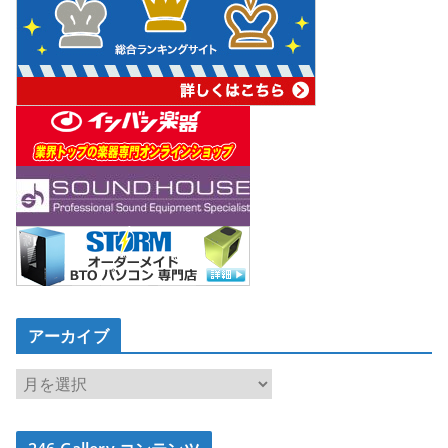
アーカイブ
ア
ー
カ