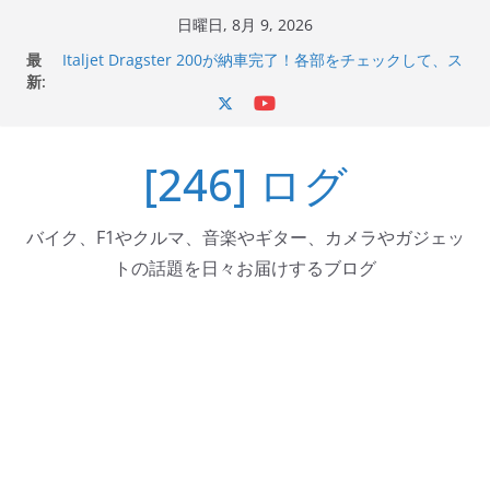
コ
日曜日, 8月 9, 2026
ン
最
Italjet Dragster 200が納車完了！各部をチェックして、ス
テ
新:
マホホルダー付けて、ガラスコーティング行って来た
Jeff Beck 逝去
ン
Ken Block 逝去
ツ
岩手県奥州市へのふるさと納税で KGR HARMONY 南部鉄
[246] ログ
へ
器エフェクターが返礼品でもらえる！
Italjet Dragster 200のフロントISSサスの動きが判ったら
ス
コーナリングが楽しくなった
キ
バイク、F1やクルマ、音楽やギター、カメラやガジェッ
ッ
トの話題を日々お届けするブログ
プ