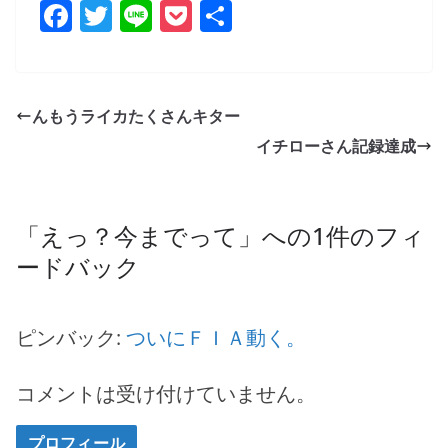
F
T
Li
P
共
a
w
n
o
有
c
itt
e
ck
e
er
et
んもうライカたくさんキター
b
イチローさん記録達成
o
o
k
「
えっ？今までって
」への1件のフィ
ードバック
ピンバック:
ついにＦＩＡ動く。
コメントは受け付けていません。
プロフィール