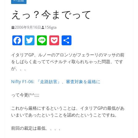
F1:話題
えっ？今までって
2006年9月16日
156gta
F
T
Li
P
共
a
w
n
o
有
イタリアGP、ルノーのアロンソがフェラーリのマッサの前
c
itt
e
ck
をしばらく走っててペナルティ取られちゃった問題、です
e
er
et
が、、、
b
Nifty F1-06: 『走路妨害』、審査対象を厳格に
o
って今更(^^;;;;
o
k
これから厳格にするということは、イタリアGPの最低があ
いまいであったということを認めたということですね。
前回の裁定は最低、、、、