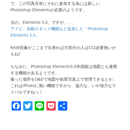
で、この写真共有にそれに参加する為には新しい
Photoshop Elementsが必要のようです。
当の、Elements 5.0、ですが、、、
アドビ、自動スタック機能など追加した「Photoshop
Elements 5.0」
RAW現像がここまで出来れば大部分の人はCS2必要無いか
もね?
ちなみに、Photoshop Elements5.0米国版は地図とも連携
する機能があるようです。
撮った場所をD&Dで地図や衛星写真上で管理できるとか。
これはiPhotoに無い機能ですから、協力な、いや強力なラ
イバルですねっ！
F
T
Li
P
共
a
w
n
o
有
c
itt
e
ck