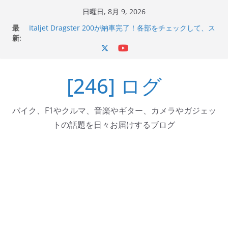
コ
日曜日, 8月 9, 2026
ン
最
Italjet Dragster 200が納車完了！各部をチェックして、ス
テ
新:
マホホルダー付けて、ガラスコーティング行って来た
Jeff Beck 逝去
ン
Ken Block 逝去
ツ
岩手県奥州市へのふるさと納税で KGR HARMONY 南部鉄
[246] ログ
へ
器エフェクターが返礼品でもらえる！
Italjet Dragster 200のフロントISSサスの動きが判ったら
ス
コーナリングが楽しくなった
キ
バイク、F1やクルマ、音楽やギター、カメラやガジェッ
ッ
トの話題を日々お届けするブログ
プ