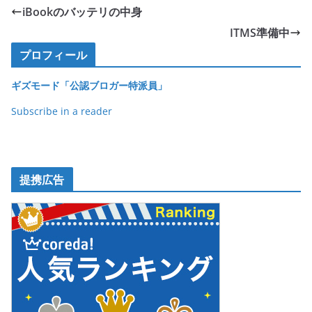
e
er
et
iBookのバッテリの中身
b
ITMS準備中
o
プロフィール
o
ギズモード「公認ブロガー特派員」
k
Subscribe in a reader
提携広告