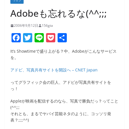
ウェブ
Adobeも忘れるな(^^;;;
2006年9月12日
156gta
F
T
Li
P
共
a
w
n
o
有
It’s Showtimeで盛り上がる？中、Adobeがこんなサービス
c
itt
e
ck
を。
e
er
et
アドビ、写真共有サイトを開設へ – CNET Japan
b
o
ってグラフィック会の巨人、アドビが写真共有サイトを
っ！
o
k
Appleが映画を配信するのなら、写真で勝負だっ？ってこと
(^^;;;
それとも、まるでヤバイ芸能ネタのように、コッソリ発
表？;;;;^^)