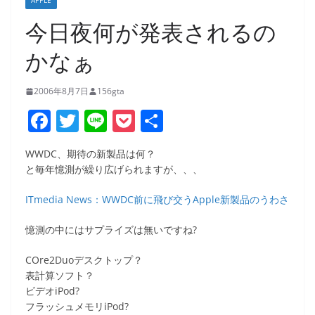
APPLE
今日夜何が発表されるの
かなぁ
2006年8月7日
156gta
F
T
Li
P
共
a
w
n
o
有
WWDC、期待の新製品は何？
c
itt
e
ck
と毎年憶測が繰り広げられますが、、、
e
er
et
ITmedia News：WWDC前に飛び交うApple新製品のうわさ
b
o
憶測の中にはサプライズは無いですね?
o
COre2Duoデスクトップ？
k
表計算ソフト？
ビデオiPod?
フラッシュメモリiPod?