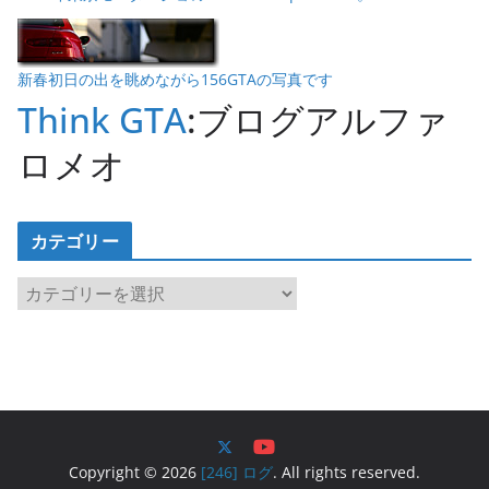
新春初日の出を眺めながら156GTAの写真です
Think GTA
:ブログアルファ
ロメオ
カテゴリー
カ
テ
ゴ
リ
ー
Copyright © 2026
[246] ログ
. All rights reserved.