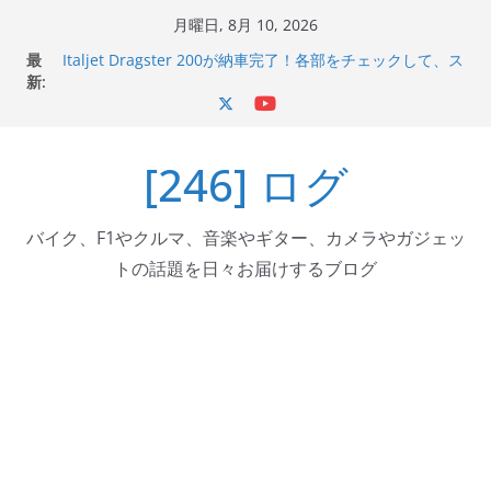
コ
月曜日, 8月 10, 2026
ン
最
Italjet Dragster 200が納車完了！各部をチェックして、ス
テ
新:
マホホルダー付けて、ガラスコーティング行って来た
Jeff Beck 逝去
ン
Ken Block 逝去
ツ
岩手県奥州市へのふるさと納税で KGR HARMONY 南部鉄
[246] ログ
へ
器エフェクターが返礼品でもらえる！
Italjet Dragster 200のフロントISSサスの動きが判ったら
ス
コーナリングが楽しくなった
キ
バイク、F1やクルマ、音楽やギター、カメラやガジェッ
ッ
トの話題を日々お届けするブログ
プ