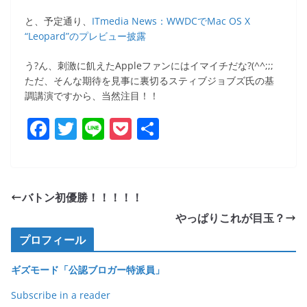
と、予定通り、
ITmedia News：WWDCでMac OS X
“Leopard”のプレビュー披露
う?ん、刺激に飢えたAppleファンにはイマイチだな?(^^;;;
ただ、そんな期待を見事に裏切るスティブジョブズ氏の基
調講演ですから、当然注目！！
F
T
Li
P
共
a
w
n
o
有
c
itt
e
ck
e
er
et
バトン初優勝！！！！！
b
やっぱりこれが目玉？
o
プロフィール
o
ギズモード「公認ブロガー特派員」
k
Subscribe in a reader