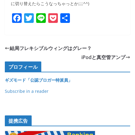
に切り替えたらこうなっちゃっとか;;;;^^)
F
T
Li
P
共
a
w
n
o
有
c
itt
e
ck
e
er
et
結局フレキシブルウィングはグレー？
b
iPodと真空管アンプ
o
プロフィール
o
ギズモード「公認ブロガー特派員」
k
Subscribe in a reader
提携広告