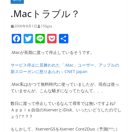
APPLE
.Macトラブル？
2006年8月1日
156gta
F
T
Li
P
共
a
w
n
o
有
.Macが長期に渡って停止しているそうです。
c
itt
e
ck
e
er
et
サービス停止に見舞われた「.Mac」ユーザー、アップルの
新スローガンに怒りあらわ – CNET Japan
b
o
.Mac私はかつて無料時代に使っていましたが、現在は使っ
ていませんが、こんな騒ぎになってたなんて、、、
o
k
数日に渡って停止しているなんて尋常では無いですよね?
Ａｐｐｌｅ自信のXserverとiDisk、いったいどうしたのでし
ょう?？？？
もしかして、XserverG5をXserver Core2Duo（予測(^^;;）