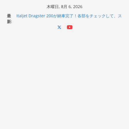
コ
木曜日, 8月 6, 2026
ン
最
Italjet Dragster 200が納車完了！各部をチェックして、ス
テ
新:
マホホルダー付けて、ガラスコーティング行って来た
Jeff Beck 逝去
ン
Ken Block 逝去
ツ
岩手県奥州市へのふるさと納税で KGR HARMONY 南部鉄
へ
器エフェクターが返礼品でもらえる！
Italjet Dragster 200のフロントISSサスの動きが判ったら
ス
コーナリングが楽しくなった
キ
ッ
プ