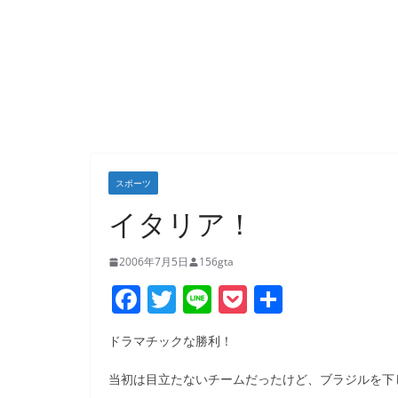
スポーツ
イタリア！
2006年7月5日
156gta
F
T
Li
P
共
a
w
n
o
有
ドラマチックな勝利！
c
itt
e
ck
e
er
et
当初は目立たないチームだったけど、ブラジルを下