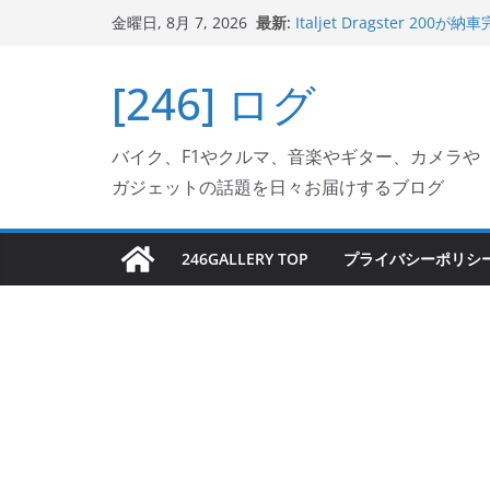
コ
最新:
Italjet Dragster 
金曜日, 8月 7, 2026
ン
ホルダー付けて、ガラスコ
Jeff Beck 逝去
テ
[246] ログ
Ken Block 逝去
ン
岩手県奥州市へのふるさと納税で
フェクターが返礼品でもら
ツ
Italjet Dragster 2
バイク、F1やクルマ、音楽やギター、カメラや
へ
リングが楽しくなった
ガジェットの話題を日々お届けするブログ
ス
キ
ッ
246GALLERY TOP
プライバシーポリシ
プ