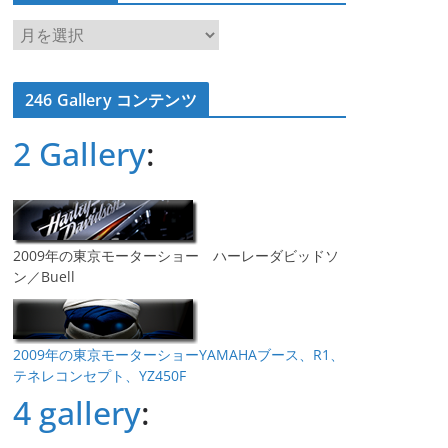
ア
ー
カ
246 Gallery コンテンツ
イ
ブ
2 Gallery
:
2009年の東京モーターショー ハーレーダビッドソ
ン／Buell
2009年の東京モーターショーYAMAHAブース、R1、
テネレコンセプト、YZ450F
4 gallery
: