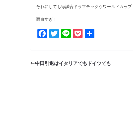
b
それにしても毎試合ドラマチックなワールドカップ
o
面白すぎ！
o
k
F
T
Li
P
共
a
w
n
o
有
c
itt
e
ck
e
er
et
中田引退はイタリアでもドイツでも
b
o
o
k