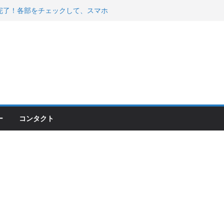
200が納車完了！各部をチェックして、スマホ
ーティング行って来た
 KGR HARMONY 南部鉄器エ
える！
00のフロントISSサスの動きが判ったらコーナ
ー
コンタクト