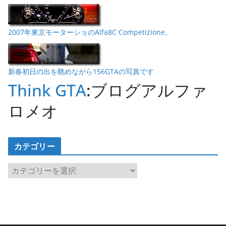
2007年東京モーターショのAlfa8C Competizione。
新春初日の出を眺めながら156GTAの写真です
Think GTA
:ブログアルファ
ロメオ
カテゴリー
カ
テ
ゴ
リ
ー