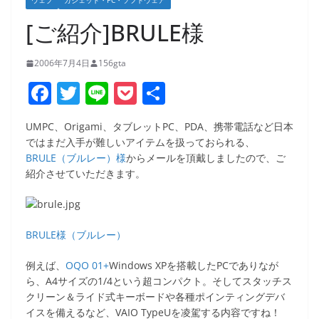
ウェブ
ガジェット・PC・ソフトウェア
[ご紹介]BRULE様
2006年7月4日
156gta
F
T
Li
P
共
a
w
n
o
有
UMPC、Origami、タブレットPC、PDA、携帯電話など日本
c
itt
e
ck
ではまだ入手が難しいアイテムを扱っておられる、
e
er
et
BRULE（ブルレー）様
からメールを頂戴しましたので、ご
紹介させていただきます。
b
o
o
BRULE様（ブルレー）
k
例えば、
OQO 01+
Windows XPを搭載したPCでありなが
ら、A4サイズの1/4という超コンパクト。そしてスタッチス
クリーン＆ライド式キーボードや各種ポインティングデバ
イスを備えるなど、VAIO TypeUを凌駕する内容ですね！