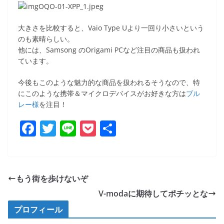
大きさを比較すると、Vaio Type Uより一回り小さいという
のも素晴らしい。
他には、Samsong のOrigami PCなど注目の商品も扱われ
ています。
今後もこのような魅力的な商品を扱われるそうなので、特
にこのような携帯＆マイクロデバイスがお好きな方は
ブル
レー様
を注目！
F
T
Li
P
共
a
w
n
o
有
c
itt
e
ck
e
er
et
もう街を歩けないぞ
b
V-modaに期待してポチッとな
o
プロフィール