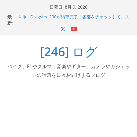
コ
日曜日, 8月 9, 2026
ン
最
Italjet Dragster 200が納車完了！各部をチェックして、ス
テ
新:
マホホルダー付けて、ガラスコーティング行って来た
Jeff Beck 逝去
ン
Ken Block 逝去
ツ
岩手県奥州市へのふるさと納税で KGR HARMONY 南部鉄
[246] ログ
へ
器エフェクターが返礼品でもらえる！
Italjet Dragster 200のフロントISSサスの動きが判ったら
ス
コーナリングが楽しくなった
キ
バイク、F1やクルマ、音楽やギター、カメラやガジェッ
ッ
トの話題を日々お届けするブログ
プ