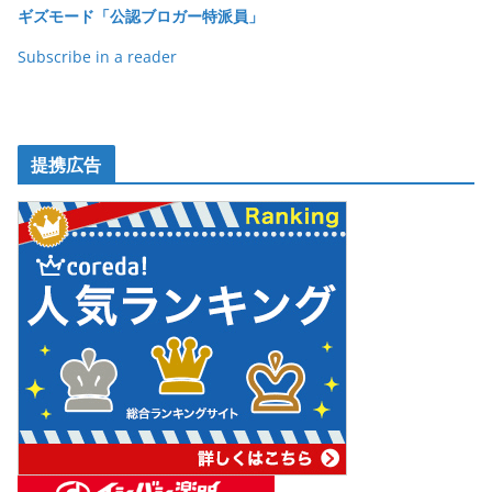
o
ギズモード「公認ブロガー特派員」
k
Subscribe in a reader
提携広告