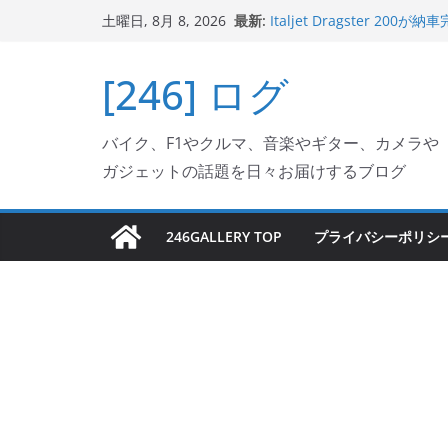
コ
最新:
Italjet Dragster 
土曜日, 8月 8, 2026
ン
ホルダー付けて、ガラスコ
Jeff Beck 逝去
テ
[246] ログ
Ken Block 逝去
ン
岩手県奥州市へのふるさと納税で
フェクターが返礼品でもら
ツ
Italjet Dragster 2
バイク、F1やクルマ、音楽やギター、カメラや
へ
リングが楽しくなった
ガジェットの話題を日々お届けするブログ
ス
キ
ッ
246GALLERY TOP
プライバシーポリシ
プ