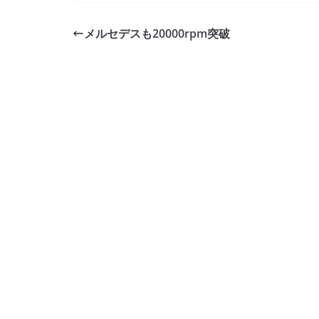
c
itt
e
ck
e
er
et
メルセデスも20000rpm突破
b
o
o
k