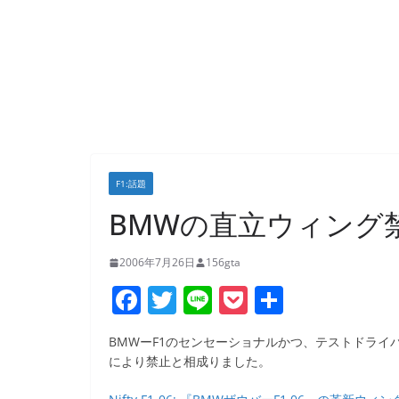
F1:話題
BMWの直立ウィング
2006年7月26日
156gta
F
T
Li
P
共
a
w
n
o
有
BMWーF1のセンセーショナルかつ、テストドライ
c
itt
e
ck
により禁止と相成りました。
e
er
et