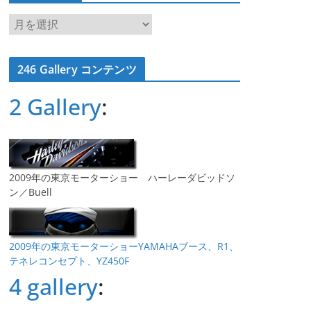
ア
ー
カ
246 Gallery コンテンツ
イ
ブ
2 Gallery
:
2009年の東京モーターショー ハーレーダビッドソ
ン／Buell
2009年の東京モーターショーYAMAHAブース、R1、
テネレコンセプト、YZ450F
4 gallery
: