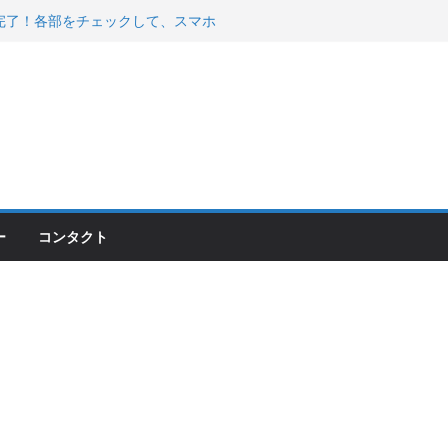
200が納車完了！各部をチェックして、スマホ
ーティング行って来た
 KGR HARMONY 南部鉄器エ
える！
00のフロントISSサスの動きが判ったらコーナ
ー
コンタクト