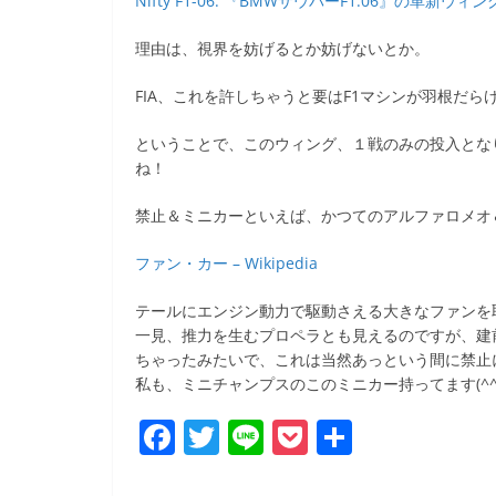
Nifty F1-06: 『BMWザウバーF1.06』の革新ウ
b
o
理由は、視界を妨げるとか妨げないとか。
o
FIA、これを許しちゃうと要はF1マシンが羽根だ
k
ということで、このウィング、１戦のみの投入とな
ね！
禁止＆ミニカーといえば、かつてのアルファロメオ
ファン・カー – Wikipedia
テールにエンジン動力で駆動さえる大きなファンを
一見、推力を生むプロペラとも見えるのですが、建
ちゃったみたいで、これは当然あっという間に禁止
私も、ミニチャンプスのこのミニカー持ってます(^^;
F
T
Li
P
共
a
w
n
o
有