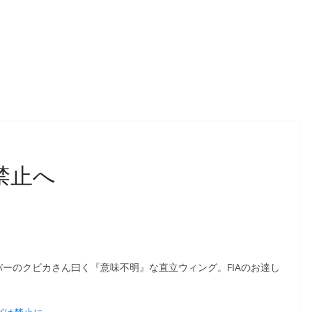
禁止へ
バーのクビカさん曰く『意味不明』な直立ウィング。FIAのお達し