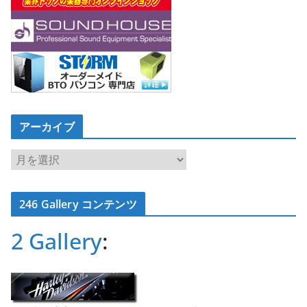
アーカイブ
ア
ー
カ
246 Gallery コンテンツ
イ
ブ
2 Gallery
: