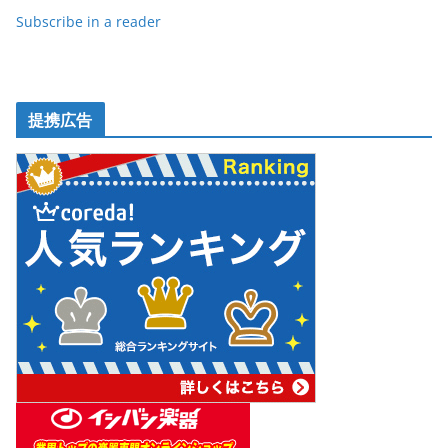
k
Subscribe in a reader
提携広告