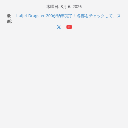
コ
木曜日, 8月 6, 2026
ン
最
Italjet Dragster 200が納車完了！各部をチェックして、ス
テ
新:
マホホルダー付けて、ガラスコーティング行って来た
Jeff Beck 逝去
ン
Ken Block 逝去
ツ
岩手県奥州市へのふるさと納税で KGR HARMONY 南部鉄
へ
器エフェクターが返礼品でもらえる！
Italjet Dragster 200のフロントISSサスの動きが判ったら
ス
コーナリングが楽しくなった
キ
ッ
プ