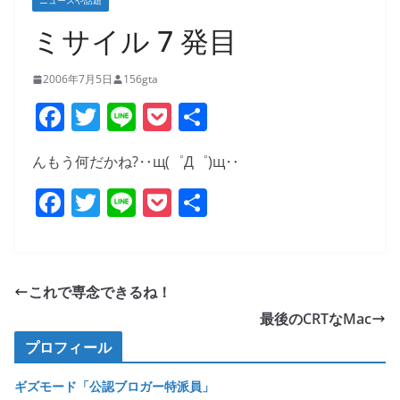
ニュースや話題
ミサイル 7 発目
2006年7月5日
156gta
F
T
Li
P
共
a
w
n
o
有
んもう何だかね?‥щ(゜Д゜)щ‥
c
itt
e
ck
e
F
er
T
Li
et
P
共
b
a
w
n
o
有
o
c
itt
e
ck
o
e
er
et
これで専念できるね！
k
b
最後のCRTなMac
o
プロフィール
o
ギズモード「公認ブロガー特派員」