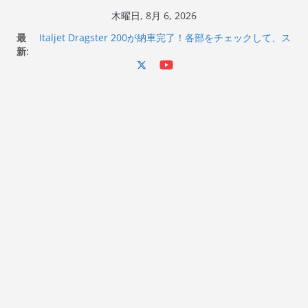
コ
木曜日, 8月 6, 2026
Italjet Dragster 200のフロントISSサスの動きが判ったら
ン
最
コーナリングが楽しくなった
テ
新:
Italjet Dragster 200が納車完了！各部をチェックして、ス
マホホルダー付けて、ガラスコーティング行って来た
ン
Jeff Beck 逝去
ツ
Ken Block 逝去
へ
岩手県奥州市へのふるさと納税で KGR HARMONY 南部鉄
器エフェクターが返礼品でもらえる！
ス
キ
ッ
プ