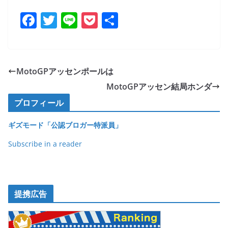
F
T
Li
P
共
a
w
n
o
有
c
itt
e
ck
e
er
et
MotoGPアッセンポールは
b
MotoGPアッセン結局ホンダ
o
プロフィール
o
ギズモード「公認ブロガー特派員」
k
Subscribe in a reader
提携広告