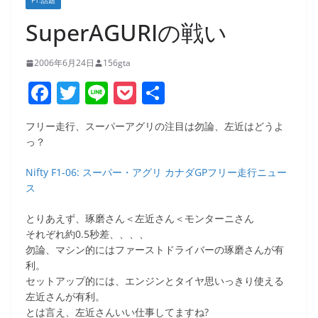
F1:話題
SuperAGURIの戦い
2006年6月24日
156gta
F
T
Li
P
共
a
w
n
o
有
フリー走行、スーパーアグリの注目は勿論、左近はどうよ
c
itt
e
ck
っ？
e
er
et
Nifty F1-06: スーパー・アグリ カナダGPフリー走行ニュー
b
ス
o
とりあえず、琢磨さん＜左近さん＜モンターニさん
o
それぞれ約0.5秒差、、、、
k
勿論、マシン的にはファーストドライバーの琢磨さんが有
利。
セットアップ的には、エンジンとタイヤ思いっきり使える
左近さんが有利。
とは言え、左近さんいい仕事してますね?