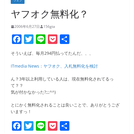
ウェブ
ヤフオク無料化？
2006年6月27日
156gta
F
T
Li
P
共
a
w
n
o
有
そういえば、毎月294円払ってたんだ、、、
c
itt
e
ck
e
er
et
ITmedia News：ヤフオク、入札無料化を検討
b
ん？3年以上利用している人は、現在無料化されてるっ
o
て？？
気が付かなかった?;;;^^)
o
k
とにかく無料化されることは良いことで、ありがとうござ
いますっ！
F
T
Li
P
共