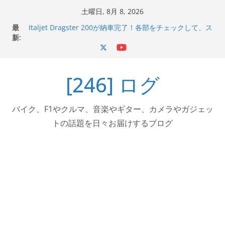
コ
土曜日, 8月 8, 2026
ン
最
Italjet Dragster 200が納車完了！各部をチェックして、ス
テ
新:
マホホルダー付けて、ガラスコーティング行って来た
Jeff Beck 逝去
ン
Ken Block 逝去
ツ
岩手県奥州市へのふるさと納税で KGR HARMONY 南部鉄
[246] ログ
へ
器エフェクターが返礼品でもらえる！
Italjet Dragster 200のフロントISSサスの動きが判ったら
ス
コーナリングが楽しくなった
キ
バイク、F1やクルマ、音楽やギター、カメラやガジェッ
ッ
トの話題を日々お届けするブログ
プ