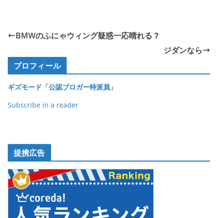
a
w
n
o
有
c
itt
e
ck
e
er
et
BMWのふにゃウィング疑惑一応晴れる？
b
ジダンなら
o
プロフィール
o
ギズモード「公認ブロガー特派員」
k
Subscribe in a reader
提携広告