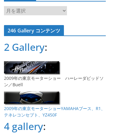
ア
ー
カ
246 Gallery コンテンツ
イ
ブ
2 Gallery
:
2009年の東京モーターショー ハーレーダビッドソ
ン／Buell
2009年の東京モーターショーYAMAHAブース、R1、
テネレコンセプト、YZ450F
4 gallery
: