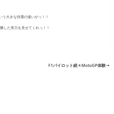
いう大きな待遇の違いがっ！！
優勝した実力を見せてくれっ！！
F1パイロット続々MotoGP体験