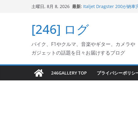
コ
最新:
Italjet Dragster 
土曜日, 8月 8, 2026
ン
ホルダー付けて、ガラスコ
Jeff Beck 逝去
テ
[246] ログ
Ken Block 逝去
ン
岩手県奥州市へのふるさと納税で
フェクターが返礼品でもら
ツ
Italjet Dragster 2
バイク、F1やクルマ、音楽やギター、カメラや
へ
リングが楽しくなった
ガジェットの話題を日々お届けするブログ
ス
キ
ッ
246GALLERY TOP
プライバシーポリシ
プ