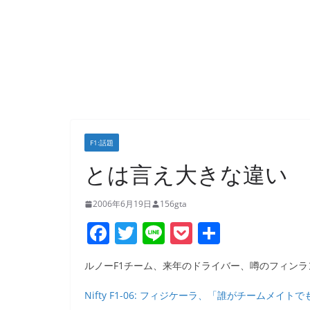
F1:話題
とは言え大きな違い
2006年6月19日
156gta
F
T
Li
P
共
a
w
n
o
有
ルノーF1チーム、来年のドライバー、噂のフィン
c
itt
e
ck
e
er
et
Nifty F1-06: フィジケーラ、「誰がチームメイ