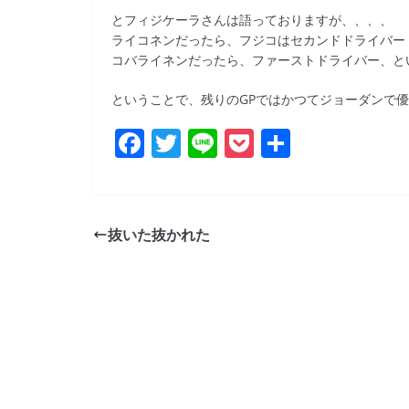
b
とフィジケーラさんは語っておりますが、、、、
o
ライコネンだったら、フジコはセカンドドライバー
コバライネンだったら、ファーストドライバー、と
o
k
ということで、残りのGPではかつてジョーダンで
F
T
Li
P
共
a
w
n
o
有
c
itt
e
ck
e
er
et
抜いた抜かれた
b
o
o
k