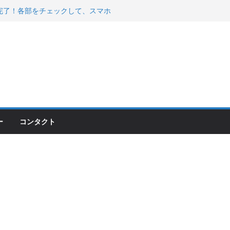
200が納車完了！各部をチェックして、スマホ
ーティング行って来た
 KGR HARMONY 南部鉄器エ
える！
00のフロントISSサスの動きが判ったらコーナ
ー
コンタクト