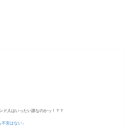
ランド人はいったい誰なのかっ！？？
トでも不安はない」