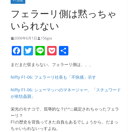
F1:話題
フェラーリ側は黙っちゃ
いられない
2006年6月1日
156gta
F
T
Li
P
共
a
w
n
o
有
まだまだ収まらない、フェラーリ側は、、、
c
itt
e
ck
e
er
et
Nifty F1-06: フェラーリ社長も「不快感」示す
b
Nifty F1-06: シューマッハのマネージャー、「スチュワード
o
が依怙贔屓」
o
栄光のモナコで、屈辱的な？(^^;;;裁定されちゃったフェラ
k
ーリ？
F1の歴史を背負ってきた自負もあるでしょうから、だまっ
ちゃいられないっすよね。