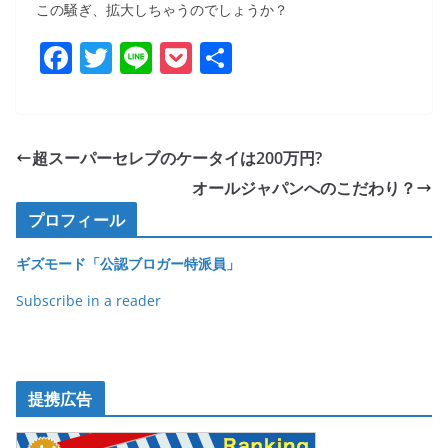
この騒ぎ、拡大しちゃうのでしょうか？
F
T
Li
P
共
a
w
n
o
有
c
itt
e
ck
e
er
et
超スーパーセレブのケータイは200万円?
b
オールジャパンへのこだわり？
o
プロフィール
o
ギズモード「公認ブロガー特派員」
k
Subscribe in a reader
提携広告