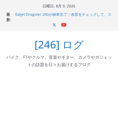
コ
日曜日, 8月 9, 2026
ン
最
Italjet Dragster 200が納車完了！各部をチェックして、ス
テ
新:
マホホルダー付けて、ガラスコーティング行って来た
Jeff Beck 逝去
ン
Ken Block 逝去
ツ
岩手県奥州市へのふるさと納税で KGR HARMONY 南部鉄
[246] ログ
へ
器エフェクターが返礼品でもらえる！
Italjet Dragster 200のフロントISSサスの動きが判ったら
ス
コーナリングが楽しくなった
キ
バイク、F1やクルマ、音楽やギター、カメラやガジェッ
ッ
トの話題を日々お届けするブログ
プ