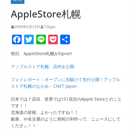
APPLE
AppleStore札幌
2006年6月23日
156gta
F
T
Li
P
共
a
w
n
o
有
明日、AppleStore札幌がOpne!!
c
itt
e
ck
e
er
et
アップルストア札幌、店内を公開
b
フォトレポート：オープンに先駆けて先行公開！アップル
o
ストア札幌のなかみ – CNET Japan
o
日本では７店目、世界では151店目のApple Storeとのこと
k
です！！
北海道の皆様、よかったですね！！
銀座、や名古屋のように長蛇の列作って、ニュースにして
くださぃ！！