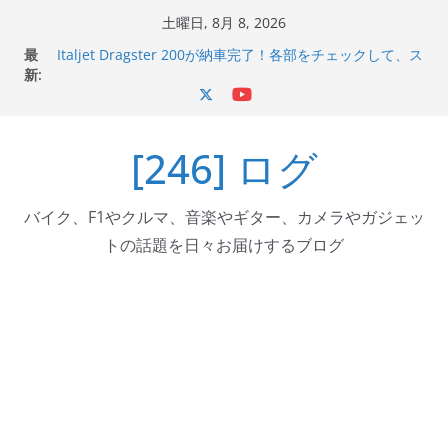
コ
土曜日, 8月 8, 2026
Italjet Dragster 200のフロントISSサスの動きが判ったら
ン
最
コーナリングが楽しくなった
テ
新:
Italjet Dragster 200が納車完了！各部をチェックして、ス
マホホルダー付けて、ガラスコーティング行って来た
ン
Jeff Beck 逝去
ツ
Ken Block 逝去
[246] ログ
へ
岩手県奥州市へのふるさと納税で KGR HARMONY 南部鉄
器エフェクターが返礼品でもらえる！
ス
キ
バイク、F1やクルマ、音楽やギター、カメラやガジェッ
ッ
トの話題を日々お届けするブログ
プ