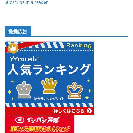
Subscribe in a reader
提携広告