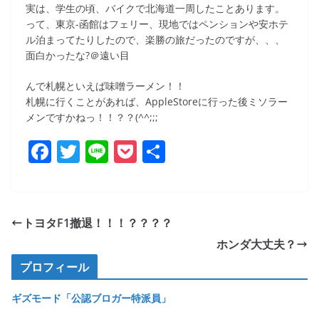
実は、学生の頃、バイクで北海道一周したことあります。
って、東京-函館はフェリー、現地ではペンションや安ホテ
ル泊まってたりしたので、楽勝の旅だったのですが、、、
面白かったな?＠遠い目
んで札幌といえば味噌ラーメン！！
札幌に行くことがあれば、AppleStoreに行った後ミソラー
メンですかねっ！！？？(^^;;;
F
T
Li
P
共
a
w
n
o
有
c
itt
e
ck
e
er
et
トヨタF1撤退！！！？？？？
b
ホンダ大丈夫？
o
プロフィール
o
ギズモード「公認ブロガー特派員」
k