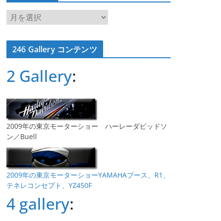
ア
ー
カ
246 Gallery コンテンツ
イ
ブ
2 Gallery
:
2009年の東京モーターショー ハーレーダビッドソ
ン／Buell
2009年の東京モーターショーYAMAHAブース、R1、
テネレコンセプト、YZ450F
4 gallery
: