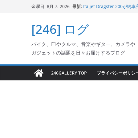
コ
最新:
Italjet Dragster 
金曜日, 8月 7, 2026
ン
ホルダー付けて、ガラスコ
Jeff Beck 逝去
テ
[246] ログ
Ken Block 逝去
ン
岩手県奥州市へのふるさと納税で
フェクターが返礼品でもら
ツ
Italjet Dragster 2
バイク、F1やクルマ、音楽やギター、カメラや
へ
リングが楽しくなった
ガジェットの話題を日々お届けするブログ
ス
キ
ッ
246GALLERY TOP
プライバシーポリシ
プ