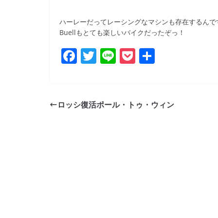
b
o
ハーレーだってレーシングなマシンも存在するんで
Buellもとても楽しいバイクだったぞっ！
o
k
F
T
Li
P
共
a
w
n
o
有
c
itt
e
ck
e
er
et
ロッシ復活ポール・トゥ・ウィン
b
o
o
k