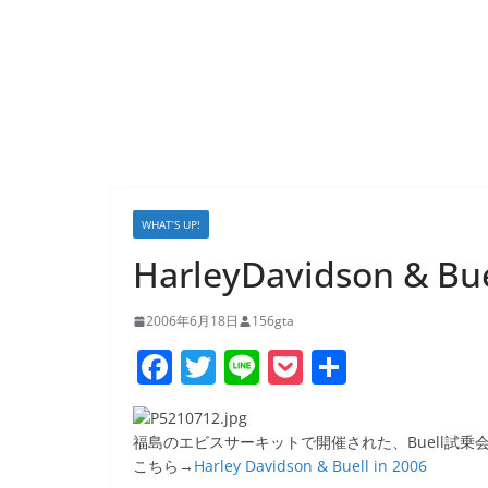
WHAT’S UP!
HarleyDavidson &
2006年6月18日
156gta
F
T
Li
P
共
a
w
n
o
有
c
itt
e
ck
福島のエビスサーキットで開催された、Buell試
e
er
et
こちら→
Harley Davidson & Buell in 2006