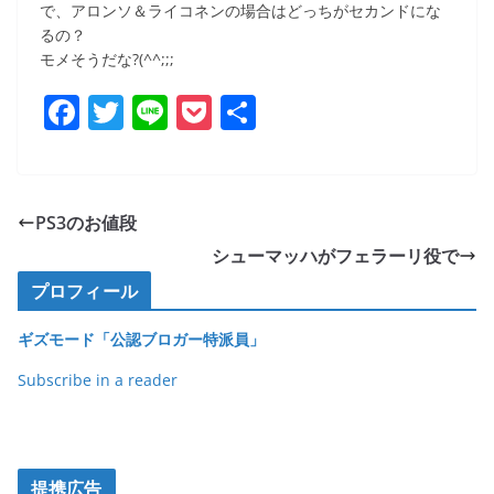
で、アロンソ＆ライコネンの場合はどっちがセカンドにな
るの？
モメそうだな?(^^;;;
F
T
Li
P
共
a
w
n
o
有
c
itt
e
ck
e
er
et
PS3のお値段
b
シューマッハがフェラーリ役で
o
プロフィール
o
ギズモード「公認ブロガー特派員」
k
Subscribe in a reader
提携広告