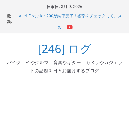
コ
日曜日, 8月 9, 2026
ン
最
Italjet Dragster 200が納車完了！各部をチェックして、ス
テ
新:
マホホルダー付けて、ガラスコーティング行って来た
Jeff Beck 逝去
ン
Ken Block 逝去
ツ
岩手県奥州市へのふるさと納税で KGR HARMONY 南部鉄
[246] ログ
へ
器エフェクターが返礼品でもらえる！
Italjet Dragster 200のフロントISSサスの動きが判ったら
ス
コーナリングが楽しくなった
キ
バイク、F1やクルマ、音楽やギター、カメラやガジェッ
ッ
トの話題を日々お届けするブログ
プ