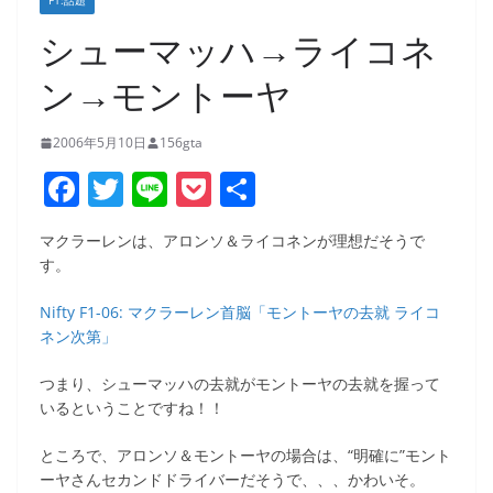
F1:話題
シューマッハ→ライコネ
ン→モントーヤ
2006年5月10日
156gta
F
T
Li
P
共
a
w
n
o
有
マクラーレンは、アロンソ＆ライコネンが理想だそうで
c
itt
e
ck
す。
e
er
et
Nifty F1-06: マクラーレン首脳「モントーヤの去就 ライコ
b
ネン次第」
o
つまり、シューマッハの去就がモントーヤの去就を握って
o
いるということですね！！
k
ところで、アロンソ＆モントーヤの場合は、“明確に”モント
ーヤさんセカンドドライバーだそうで、、、かわいそ。