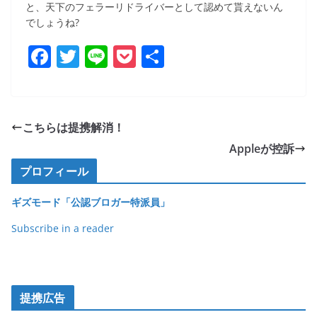
と、天下のフェラーリドライバーとして認めて貰えないん
でしょうね?
F
T
Li
P
共
a
w
n
o
有
c
itt
e
ck
e
er
et
こちらは提携解消！
b
Appleが控訴
o
プロフィール
o
ギズモード「公認ブロガー特派員」
k
Subscribe in a reader
提携広告