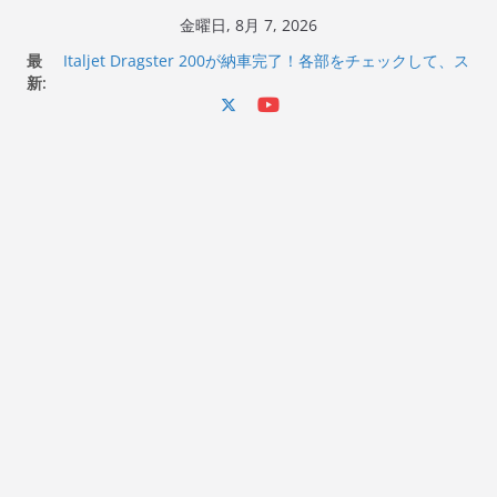
コ
金曜日, 8月 7, 2026
ン
最
Italjet Dragster 200が納車完了！各部をチェックして、ス
テ
新:
マホホルダー付けて、ガラスコーティング行って来た
Jeff Beck 逝去
ン
Ken Block 逝去
ツ
岩手県奥州市へのふるさと納税で KGR HARMONY 南部鉄
へ
器エフェクターが返礼品でもらえる！
Italjet Dragster 200のフロントISSサスの動きが判ったら
ス
コーナリングが楽しくなった
キ
ッ
プ