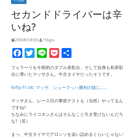
F1:話題
セカンドドライバーは辛
いね?
2006年5月9日
156gta
F
T
Li
P
共
a
w
n
o
有
フェラーリを今期初のダブル表彰台、そして自身も初表彰
c
itt
e
ck
台に導いたマッサさん。中古タイヤだったそうです。
e
er
et
Nifty F1-06: マッサ、シューマッハ勝利の陰に……
b
o
マッサさん、レース日の事前テストも（当然）やってるん
ですね?
o
ちなみにライコネンさんはそんなこと引き受けないんだろ
k
な?（笑）
まっ、中古タイヤでアロンソを追い詰めるくらいじゃない