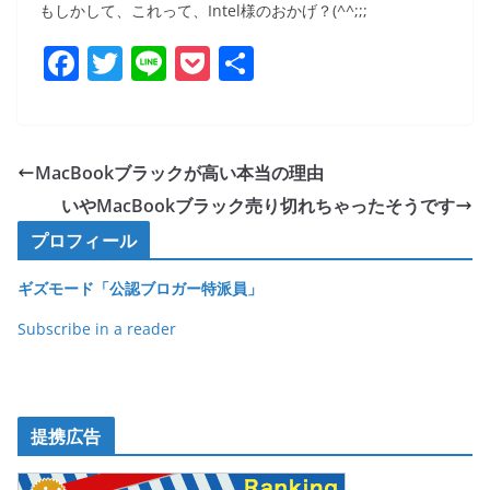
もしかして、これって、Intel様のおかげ？(^^;;;
F
T
Li
P
共
a
w
n
o
有
c
itt
e
ck
e
er
et
MacBookブラックが高い本当の理由
b
いやMacBookブラック売り切れちゃったそうです
o
プロフィール
o
ギズモード「公認ブロガー特派員」
k
Subscribe in a reader
提携広告