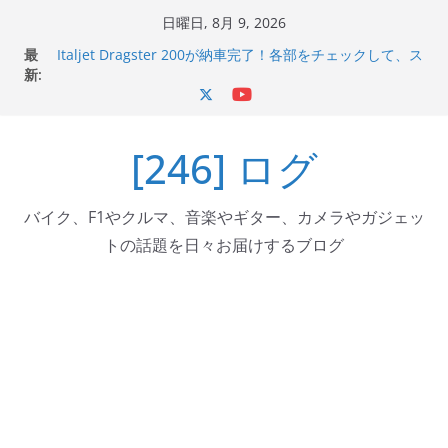
コ
日曜日, 8月 9, 2026
Italjet Dragster 200のフロントISSサスの動きが判ったら
ン
最
コーナリングが楽しくなった
テ
新:
Italjet Dragster 200が納車完了！各部をチェックして、ス
マホホルダー付けて、ガラスコーティング行って来た
ン
Jeff Beck 逝去
ツ
Ken Block 逝去
[246] ログ
へ
岩手県奥州市へのふるさと納税で KGR HARMONY 南部鉄
器エフェクターが返礼品でもらえる！
ス
キ
バイク、F1やクルマ、音楽やギター、カメラやガジェッ
ッ
トの話題を日々お届けするブログ
プ