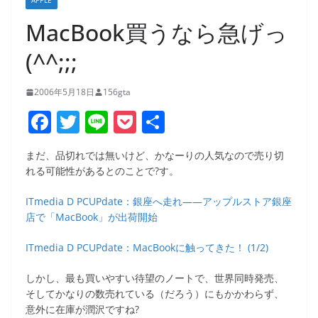
APPLE
MacBook買うなら急げっ
(^^;;;
2006年5月18日
156gta
F
T
Li
P
共
a
w
n
o
有
まだ、品切れでは無いけど、かなーりの人気なので売り切
c
itt
e
ck
れる可能性があるとのことで?す。
e
er
et
ITmedia D PCUPdate：銀座へ走れ――アップルストア銀座
b
店で「MacBook」が出荷開始
o
ITmedia D PCUPdate：MacBookに触ってきた！ (1/2)
o
k
しかし、最も買いやすい待望のノートで、世界同時発売、
そしてかなりの数売れている（だろう）にもかかわらず、
意外に在庫が潤沢ですね?