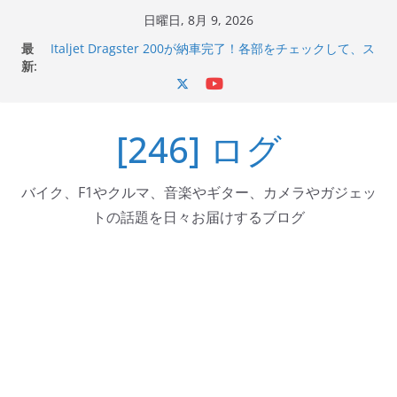
コ
日曜日, 8月 9, 2026
ン
最
Italjet Dragster 200が納車完了！各部をチェックして、ス
テ
新:
マホホルダー付けて、ガラスコーティング行って来た
Jeff Beck 逝去
ン
Ken Block 逝去
ツ
岩手県奥州市へのふるさと納税で KGR HARMONY 南部鉄
[246] ログ
へ
器エフェクターが返礼品でもらえる！
Italjet Dragster 200のフロントISSサスの動きが判ったら
ス
コーナリングが楽しくなった
キ
バイク、F1やクルマ、音楽やギター、カメラやガジェッ
ッ
トの話題を日々お届けするブログ
プ