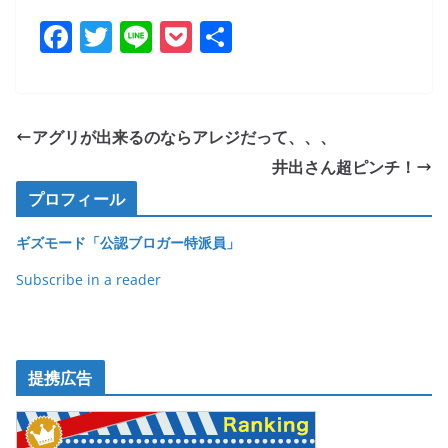
F
T
Li
P
共
a
w
n
o
有
c
itt
e
ck
e
er
et
アグリが出来るのならアレジだって、、、
b
井出さん超ピンチ！
o
プロフィール
o
ギズモード「公認ブロガー特派員」
k
Subscribe in a reader
提携広告