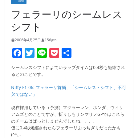
F1:話題
フェラーリのシームレス
シフト
2006年4月25日
156gta
F
T
Li
P
共
a
w
n
o
有
シームレスシフトによていラップタイムは0.4秒も短縮され
c
itt
e
ck
るとのことです。
e
er
et
Nifty F1-06: フェラーリ首脳、「シームレス・シフト、不可
b
欠ではない」
o
現在採用している（予測）マクラーレン、ホンダ、ウィリ
o
アムズとのことですが、折りしもサンマリノGPではこれら
k
のチームはぱっとしませんでしたね、、、、
仮に0.4秒短縮されたらフェラーリぶっちぎりだったかも
(^^;;;