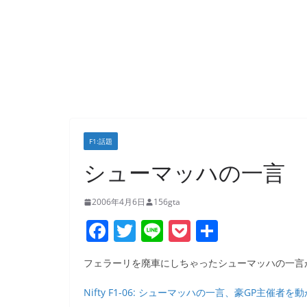
F1:話題
シューマッハの一言
2006年4月6日
156gta
F
T
Li
P
共
a
w
n
o
有
フェラーリを廃車にしちゃったシューマッハの一言
c
itt
e
ck
e
er
et
Nifty F1-06: シューマッハの一言、豪GP主催者を