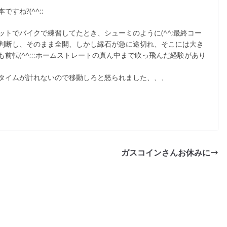
ね?(^^;;
トでバイクで練習してたとき、シューミのように(^^;最終コー
判断し、そのまま全開、しかし縁石が急に途切れ、そこには大き
前転(^^;;;ホームストレートの真ん中まで吹っ飛んだ経験があり
タイムが計れないので移動しろと怒られました、、、
ガスコインさんお休みに