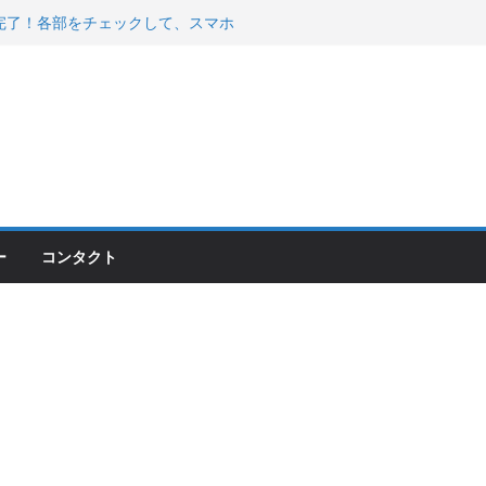
200が納車完了！各部をチェックして、スマホ
ーティング行って来た
 KGR HARMONY 南部鉄器エ
える！
00のフロントISSサスの動きが判ったらコーナ
ー
コンタクト