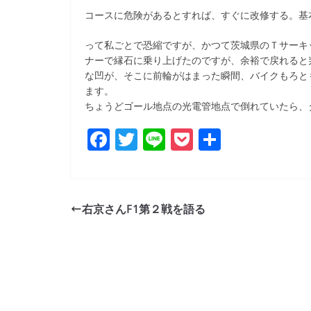
b
コースに危険があるとすれば、すぐに改修する。基本です
o
って私ごとで恐縮ですが、かつて茨城県のＴサーキッ
o
ナーで縁石に乗り上げたのですが、余裕で戻れると
k
な凹が、そこに前輪がはまった瞬間、バイクもろとも
ます。
ちょうどゴール地点の光電管地点で倒れていたら、
F
T
Li
P
共
a
w
n
o
有
c
itt
e
ck
e
er
et
右京さんF1第２戦を語る
b
o
o
k