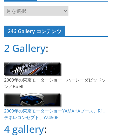
ア
ー
カ
246 Gallery コンテンツ
イ
ブ
2 Gallery
:
2009年の東京モーターショー ハーレーダビッドソ
ン／Buell
2009年の東京モーターショーYAMAHAブース、R1、
テネレコンセプト、YZ450F
4 gallery
: