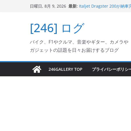
コ
最新:
Italjet Dragster 
日曜日, 8月 9, 2026
ン
ホルダー付けて、ガラスコ
Jeff Beck 逝去
テ
[246] ログ
Ken Block 逝去
ン
岩手県奥州市へのふるさと納税で
フェクターが返礼品でもら
ツ
Italjet Dragster 2
バイク、F1やクルマ、音楽やギター、カメラや
へ
リングが楽しくなった
ガジェットの話題を日々お届けするブログ
ス
キ
ッ
246GALLERY TOP
プライバシーポリシ
プ