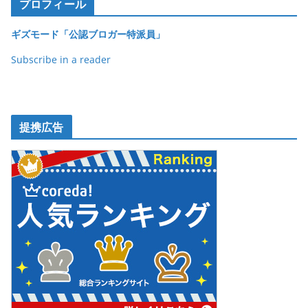
o
プロフィール
o
ギズモード「公認ブロガー特派員」
k
Subscribe in a reader
提携広告