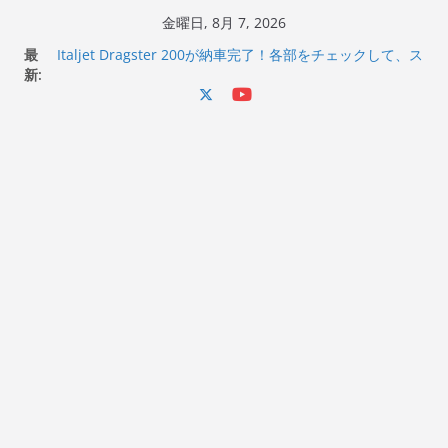
コ
金曜日, 8月 7, 2026
ン
最
Italjet Dragster 200が納車完了！各部をチェックして、ス
テ
新:
マホホルダー付けて、ガラスコーティング行って来た
Jeff Beck 逝去
ン
Ken Block 逝去
ツ
岩手県奥州市へのふるさと納税で KGR HARMONY 南部鉄
へ
器エフェクターが返礼品でもらえる！
Italjet Dragster 200のフロントISSサスの動きが判ったら
ス
コーナリングが楽しくなった
キ
ッ
プ