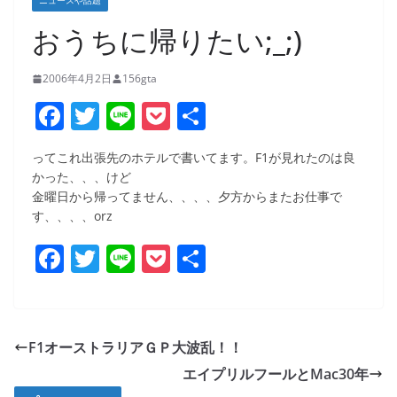
ニュースや話題
おうちに帰りたい;_;)
2006年4月2日
156gta
F
T
Li
P
共
a
w
n
o
有
ってこれ出張先のホテルで書いてます。F1が見れたのは良
c
itt
e
ck
かった、、、けど
e
er
et
金曜日から帰ってません、、、、夕方からまたお仕事で
す、、、、orz
b
o
F
T
Li
P
共
o
a
w
n
o
有
k
c
itt
e
ck
e
er
et
F1オーストラリアＧＰ大波乱！！
b
エイプリルフールとMac30年