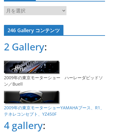
ア
ー
カ
246 Gallery コンテンツ
イ
ブ
2 Gallery
:
2009年の東京モーターショー ハーレーダビッドソ
ン／Buell
2009年の東京モーターショーYAMAHAブース、R1、
テネレコンセプト、YZ450F
4 gallery
: