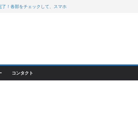
00のフロントISSサスの動きが判ったらコーナ
200が納車完了！各部をチェックして、スマホ
ーティング行って来た
 KGR HARMONY 南部鉄器エ
える！
ー
コンタクト