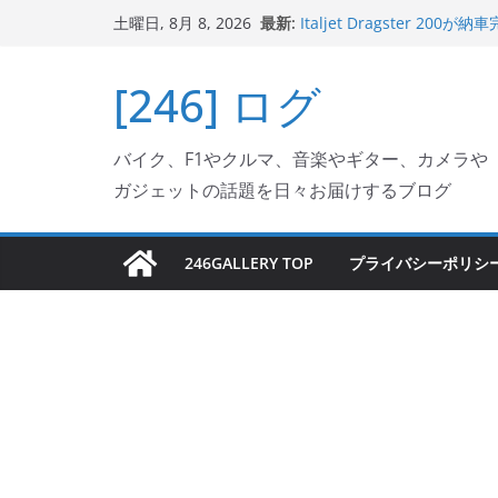
Italjet Dragster 2
コ
最新:
リングが楽しくなった
土曜日, 8月 8, 2026
ン
Italjet Dragster 
ホルダー付けて、ガラスコ
テ
[246] ログ
Jeff Beck 逝去
ン
Ken Block 逝去
岩手県奥州市へのふるさと納税で
ツ
フェクターが返礼品でもら
バイク、F1やクルマ、音楽やギター、カメラや
へ
ガジェットの話題を日々お届けするブログ
ス
キ
ッ
246GALLERY TOP
プライバシーポリシ
プ