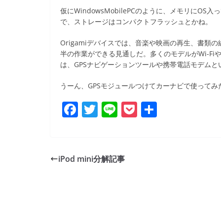
b
仮にWindowsMobilePCのように、メモリに
o
で、ストレージはコンパクトフラッシュとかね。
o
Origamiデバイスでは、音楽や映画の再生、書類
k
半の作業ができる見通しだ。多くのモデルがWi-Fiや
は、GPSナビゲーションツールや携帯電話モデム
うーん、GPSモジュールつけてカーナビで使ってみたいっ
F
T
Li
P
共
a
w
n
o
有
c
itt
e
ck
e
er
et
iPod mini分解記事
b
o
o
k