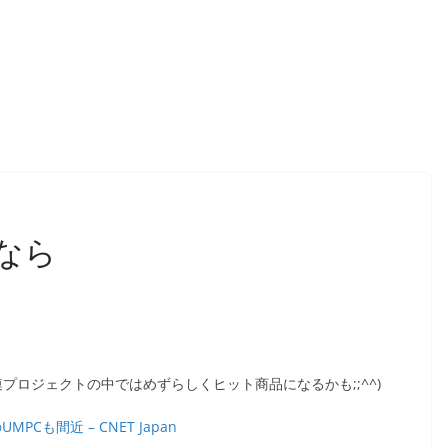
るなら
プロジェクトの中ではめずらしくヒット商品になるかも;;^^)
MPCも間近 – CNET Japan