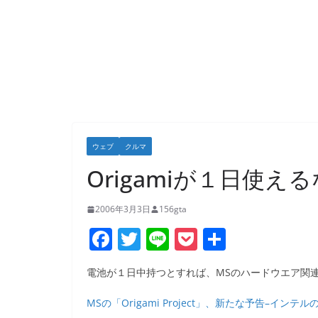
ウェブ
クルマ
Origamiが１日使え
2006年3月3日
156gta
F
T
Li
P
共
a
w
n
o
有
電池が１日中持つとすれば、MSのハードウエア関連
c
itt
e
ck
e
er
et
MSの「Origami Project」、新たな予告–インテルのU