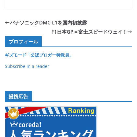
a
w
n
o
有
c
itt
e
ck
e
er
et
パナソニックDMC-L1を国内初披露
b
F1日本GP＝富士スピードウェイ！
o
プロフィール
o
ギズモード「公認ブロガー特派員」
k
Subscribe in a reader
提携広告