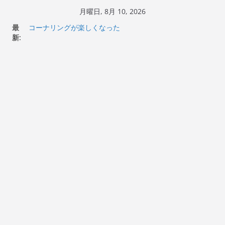
コ
月曜日, 8月 10, 2026
ン
Italjet Dragster 200のフロントISSサスの動きが判ったら
最
コーナリングが楽しくなった
テ
新:
Italjet Dragster 200が納車完了！各部をチェックして、ス
ン
マホホルダー付けて、ガラスコーティング行って来た
Jeff Beck 逝去
ツ
Ken Block 逝去
へ
岩手県奥州市へのふるさと納税で KGR HARMONY 南部鉄
ス
器エフェクターが返礼品でもらえる！
キ
ッ
プ