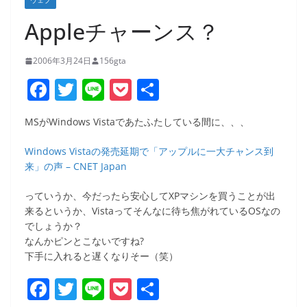
ウェブ
Appleチャーンス？
2006年3月24日
156gta
F
T
Li
P
共
a
w
n
o
有
MSがWindows Vistaであたふたしている間に、、、
c
itt
e
ck
e
er
et
Windows Vistaの発売延期で「アップルに一大チャンス到
来」の声 – CNET Japan
b
o
っていうか、今だったら安心してXPマシンを買うことが出
来るというか、Vistaってそんなに待ち焦がれているOSなの
o
でしょうか？
k
なんかピンとこないですね?
下手に入れると遅くなりそー（笑）
F
T
Li
P
共