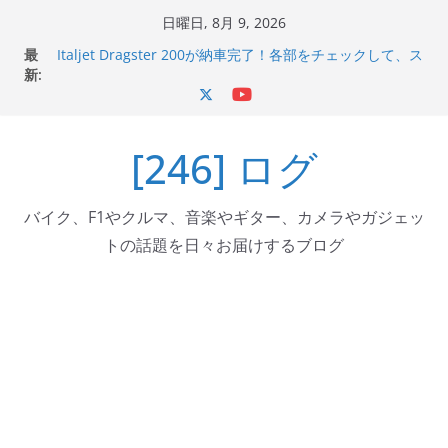
コ
日曜日, 8月 9, 2026
ン
最
Italjet Dragster 200が納車完了！各部をチェックして、ス
テ
新:
マホホルダー付けて、ガラスコーティング行って来た
Jeff Beck 逝去
ン
Ken Block 逝去
ツ
岩手県奥州市へのふるさと納税で KGR HARMONY 南部鉄
[246] ログ
へ
器エフェクターが返礼品でもらえる！
Italjet Dragster 200のフロントISSサスの動きが判ったら
ス
コーナリングが楽しくなった
キ
バイク、F1やクルマ、音楽やギター、カメラやガジェッ
ッ
トの話題を日々お届けするブログ
プ