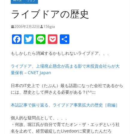
APPLE
ウェブ
ライブドアの歴史
2006年2月22日
156gta
F
T
Li
P
共
a
w
n
o
有
もしかしたら消滅するかもしれないライブドア、、、
c
itt
e
ck
e
er
et
ライブドア、上場廃止懸念が高まる影で米投資会社らが大
量保有 – CNET Japan
b
o
日本のIT史上で（たぶん）最も話題になった会社であるから
には、歴史として押さえる必要がある？(^^;;;
o
k
本誌記事で振り返る、ライブドア事業拡大の歴史［前編］
個人的な疑問点として、、、、
・何故、堀江氏が自分で育てたオン・ザ・エッヂという社
名を止めて、経営破綻したLivedoorに変更したんだろ