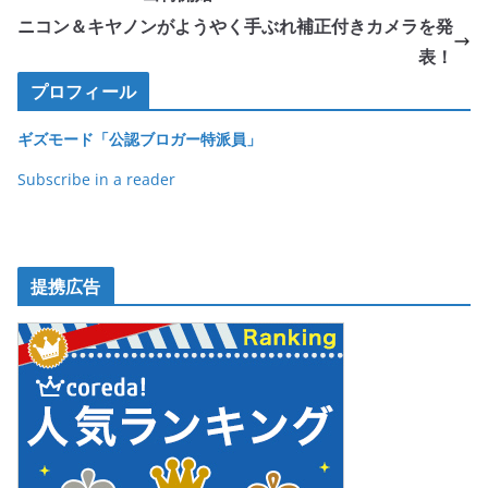
b
ニコン＆キヤノンがようやく手ぶれ補正付きカメラを発
o
表！
o
プロフィール
k
ギズモード「公認ブロガー特派員」
Subscribe in a reader
提携広告