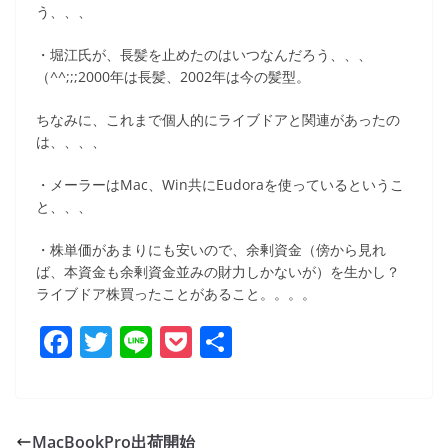
う、、、
・堀江氏が、長髪を止めたのはいつなんだろう、、、
（^^;;;2000年は長髪、2002年は今の髪型。
ちなみに、これまで個人的にライブドアと関連があったの
は、、、、
・メーラーはMac、Win共にEudoraを使っているというこ
と、、、
・株単価があまりにも安いので、余剰資金（傍から見れ
ば、本資金も余剰資金並みの財力しかないが）を生かし？
ライブドア株買ったことがあること。。。。
F
T
Li
P
共
a
w
n
o
有
c
itt
e
ck
e
er
et
MacBookPro出荷開始